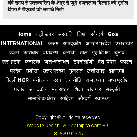
लंबे समय से पत्रकारिता के क्षेत्र से जुड़े भजनलाल बिश्नोई को भूगोल
विषय में पीएचडी की उपाधि मिली
Home
बड़ी खबर
संस्कृति
शिक्षा
सौन्दर्य
Goa
INTERNATIONAL
असम
संपादकीय
आन्ध्र प्रदेश
उत्तराखंड
ऊर्जा
कारोबार
पर्यावरण
क्राइम
खेल
गृह विभाग
चुनाव
ज़रा हटके
कर्नाटक
जल-संसाधन
टेक्नोलॉजी
देश विदेश
पर्यटन
प्रदेश
उड़ीसा
उत्तर प्रदेश
गुजरात
छत्तीसगढ़
झारखंड
दिल्ली NCR
मनोरंजन
रक्षा
राजनीति
राजस्थान
मध्य प्रदेश
पंजाब
संपादकीय
महाराष्ट्र
शिक्षा
रोजगार
संस्कृति
सामाजिक क्षेत्र
साहित्य
सौन्दर्य
स्वास्थ्य
Copyright © All rights reserved.
Website Design By Bootalpha.com
+91
82529 92275