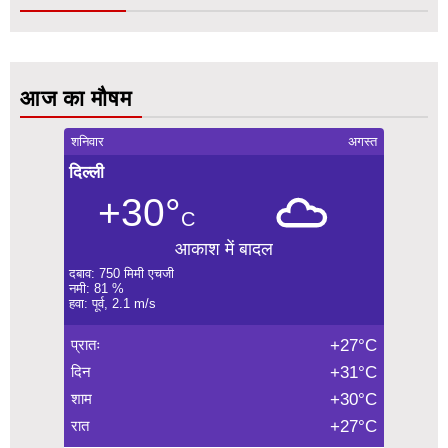
आज का मौषम
शनिवार
अगस्त
दिल्ली
+30°
C
आकाश में बादल
दबाव: 750 मिमी एचजी
नमी: 81 %
हवा: पूर्व, 2.1 m/s
प्रातः
+27°C
दिन
+31°C
शाम
+30°C
रात
+27°C