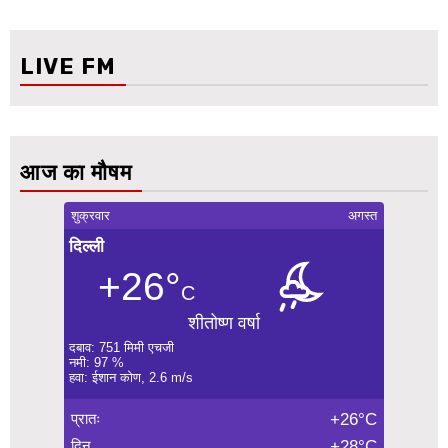
LIVE FM
आज का मौषम
शुक्रवार
अगस्त
दिल्ली
+26°
C
शीतोष्ण वर्षा
दबाव: 751 मिमी एचजी
नमी: 97 %
हवा: ईशान कोण, 2.6 m/s
प्रातः
+26°C
दिन
+28°C