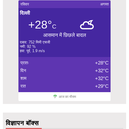
रविवार
अगस्त
दिल्ली
+28°
C
आसमान में छिछले बादल
दबाव: 752 मिमी एचजी
नमी: 92 %
हवा: पूर्व, 1.9 m/s
प्रातः
+28°C
दिन
+32°C
शाम
+32°C
रात
+29°C
आज का मौसम
विज्ञापन बॉक्स