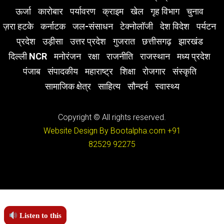
ऊर्जा
कारोबार
पर्यावरण
क्राइम
खेल
गृह विभाग
चुनाव
ज़रा हटके
कर्नाटक
जल-संसाधन
टेक्नोलॉजी
देश विदेश
पर्यटन
प्रदेश
उड़ीसा
उत्तर प्रदेश
गुजरात
छत्तीसगढ़
झारखंड
दिल्ली NCR
मनोरंजन
रक्षा
राजनीति
राजस्थान
मध्य प्रदेश
पंजाब
संपादकीय
महाराष्ट्र
शिक्षा
रोजगार
संस्कृति
सामाजिक क्षेत्र
साहित्य
सौन्दर्य
स्वास्थ्य
Copyright © All rights reserved.
Website Design By Bootalpha.com
+91
82529 92275
Listen to this