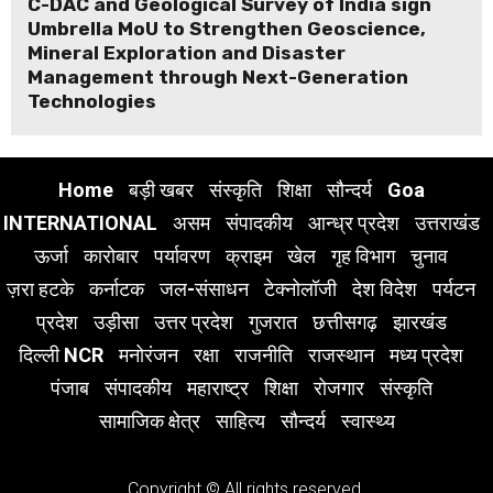
C-DAC and Geological Survey of India sign
Umbrella MoU to Strengthen Geoscience,
Mineral Exploration and Disaster
Management through Next-Generation
Technologies
Home
बड़ी खबर
संस्कृति
शिक्षा
सौन्दर्य
Goa
INTERNATIONAL
असम
संपादकीय
आन्ध्र प्रदेश
उत्तराखंड
ऊर्जा
कारोबार
पर्यावरण
क्राइम
खेल
गृह विभाग
चुनाव
ज़रा हटके
कर्नाटक
जल-संसाधन
टेक्नोलॉजी
देश विदेश
पर्यटन
प्रदेश
उड़ीसा
उत्तर प्रदेश
गुजरात
छत्तीसगढ़
झारखंड
दिल्ली NCR
मनोरंजन
रक्षा
राजनीति
राजस्थान
मध्य प्रदेश
पंजाब
संपादकीय
महाराष्ट्र
शिक्षा
रोजगार
संस्कृति
सामाजिक क्षेत्र
साहित्य
सौन्दर्य
स्वास्थ्य
Copyright © All rights reserved.