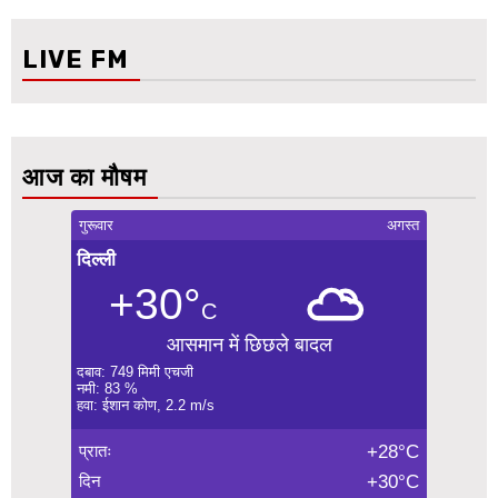
LIVE FM
आज का मौषम
गुरूवार
अगस्त
दिल्ली
+30°
C
आसमान में छिछले बादल
दबाव: 749 मिमी एचजी
नमी: 83 %
हवा: ईशान कोण, 2.2 m/s
प्रातः
+28°C
दिन
+30°C