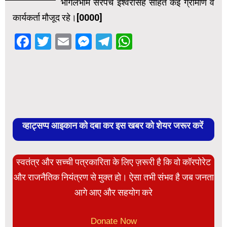
भागलभीम सरपंच ईश्वरसिंह सहित कई ग्रामीण व
कार्यकर्ता मौजूद रहे।[0000]
Facebook
Twitter
Email
Messenger
Telegram
WhatsApp
व्हाट्सप्प आइकान को दबा कर इस खबर को शेयर जरूर करें
स्वतंत्र और सच्ची पत्रकारिता के लिए ज़रूरी है कि वो कॉरपोरेट
और राजनैतिक नियंत्रण से मुक्त हो। ऐसा तभी संभव है जब जनता
आगे आए और सहयोग करे
Donate Now