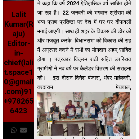
ने कहा कि वर्ष 2024 ऐतिहासिक वर्ष साबित होने
जा रहा है। 22 जनवरी को भगवान श्रीराम की
Lalit
भव्य प्राण-प्रतिष्ठा पर देश में घर-घर दीपावली
Kumar(R
मनाई जाएगी। साथ ही शहर के विकास की डोर को
aju)
और मजबूत करके विधानसभा को विकास की राह
Editor-
में अग्रसर करने में सभी का योगदान अहम् साबित
in-
होगा । पत्रकार विक्रम राठी सहित उपस्थित
chief(lali
ग्रामीणों ने नव वर्ष पर कैलेंडर वितरण की सराहना
t.space1
की। इस दौरान दिनेश बंजारा, भंवर माहेश्वरी,
0@gmail
वरदाराम मेघवाल,
.com)91
+978265
6423