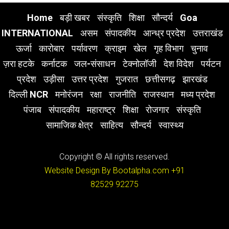
Home
बड़ी खबर
संस्कृति
शिक्षा
सौन्दर्य
Goa
INTERNATIONAL
असम
संपादकीय
आन्ध्र प्रदेश
उत्तराखंड
ऊर्जा
कारोबार
पर्यावरण
क्राइम
खेल
गृह विभाग
चुनाव
ज़रा हटके
कर्नाटक
जल-संसाधन
टेक्नोलॉजी
देश विदेश
पर्यटन
प्रदेश
उड़ीसा
उत्तर प्रदेश
गुजरात
छत्तीसगढ़
झारखंड
दिल्ली NCR
मनोरंजन
रक्षा
राजनीति
राजस्थान
मध्य प्रदेश
पंजाब
संपादकीय
महाराष्ट्र
शिक्षा
रोजगार
संस्कृति
सामाजिक क्षेत्र
साहित्य
सौन्दर्य
स्वास्थ्य
Copyright © All rights reserved.
Website Design By Bootalpha.com
+91
82529 92275