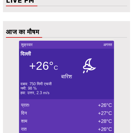
LIVE FM
आज का मौषम
शुक्रवार
अगस्त
दिल्ली
+26°
C
बारिश
दबाव: 750 मिमी एचजी
नमी: 98 %
हवा: उत्तर, 2.3 m/s
प्रातः
+26°C
दिन
+27°C
शाम
+28°C
रात
+26°C