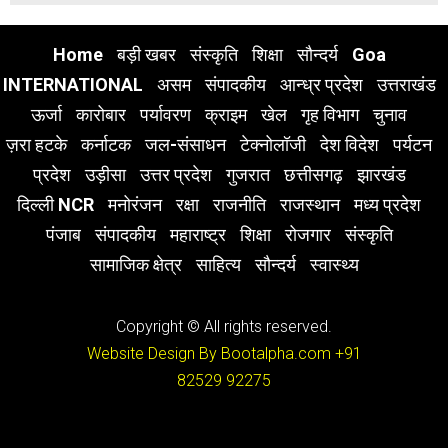
Home
बड़ी खबर
संस्कृति
शिक्षा
सौन्दर्य
Goa
INTERNATIONAL
असम
संपादकीय
आन्ध्र प्रदेश
उत्तराखंड
ऊर्जा
कारोबार
पर्यावरण
क्राइम
खेल
गृह विभाग
चुनाव
ज़रा हटके
कर्नाटक
जल-संसाधन
टेक्नोलॉजी
देश विदेश
पर्यटन
प्रदेश
उड़ीसा
उत्तर प्रदेश
गुजरात
छत्तीसगढ़
झारखंड
दिल्ली NCR
मनोरंजन
रक्षा
राजनीति
राजस्थान
मध्य प्रदेश
पंजाब
संपादकीय
महाराष्ट्र
शिक्षा
रोजगार
संस्कृति
सामाजिक क्षेत्र
साहित्य
सौन्दर्य
स्वास्थ्य
Copyright © All rights reserved.
Website Design By Bootalpha.com
+91
82529 92275