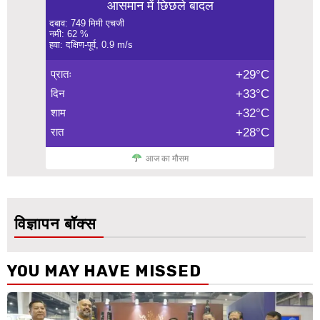
आसमान में छिछले बादल
दबाव: 749 मिमी एचजी
नमी: 62 %
हवा: दक्षिण-पूर्व, 0.9 m/s
प्रातः
+29°C
दिन
+33°C
शाम
+32°C
रात
+28°C
आज का मौसम
विज्ञापन बॉक्स
YOU MAY HAVE MISSED