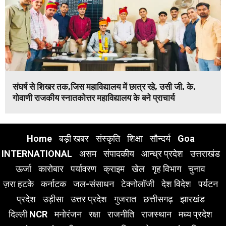
संघर्ष से शिखर तक,जिस महाविद्यालय में छात्र रहे, उसी जी. के.
गोवाणी राजकीय स्नातकोत्तर महाविद्यालय के बने प्राचार्य
Home
बड़ी खबर
संस्कृति
शिक्षा
सौन्दर्य
Goa
INTERNATIONAL
असम
संपादकीय
आन्ध्र प्रदेश
उत्तराखंड
ऊर्जा
कारोबार
पर्यावरण
क्राइम
खेल
गृह विभाग
चुनाव
ज़रा हटके
कर्नाटक
जल-संसाधन
टेक्नोलॉजी
देश विदेश
पर्यटन
प्रदेश
उड़ीसा
उत्तर प्रदेश
गुजरात
छत्तीसगढ़
झारखंड
दिल्ली NCR
मनोरंजन
रक्षा
राजनीति
राजस्थान
मध्य प्रदेश