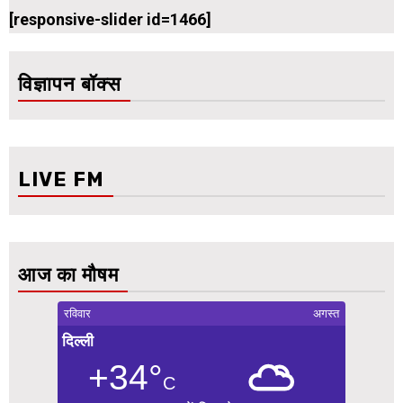
[responsive-slider id=1466]
विज्ञापन बॉक्स
LIVE FM
आज का मौषम
रविवार
अगस्त
दिल्ली
+34°
C