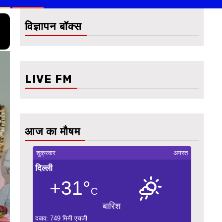
विज्ञापन बॉक्स
LIVE FM
आज का मौषम
शुक्रवार
अगस्त
दिल्ली
+31°
C
बारिश
दबाव: 749 मिमी एचजी