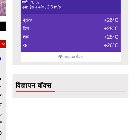
नमी: 78 %
हवा: ईशान कोण, 2.3 m/s
प्रातः
+26°C
दिन
+28°C
शाम
+28°C
रात
+26°C
।
आज का मौसम
,
विज्ञापन बॉक्स
-
ष
म
े
ं
0