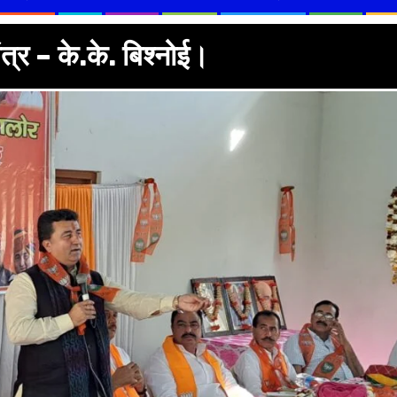
त्र – के.के. बिश्नोई।