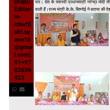
(Raju)
पार। देश के यशस्वी प्रधानमंत्री नरेन्द्र मोदी 
Editor-
वाली हैं।राज्य मंत्री के.के. बिश्नोई ने बताया की 
in-
chief(l
alit.sp
ace10
@gmai
l.com)
91+97
82656
423