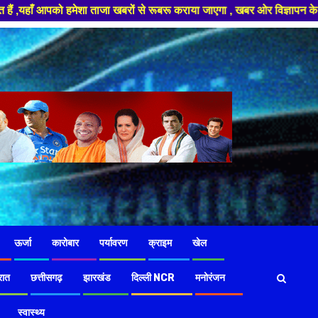
रों से रूबरू कराया जाएगा , खबर ओर विज्ञापन के लिए संपर्क करे +91 97826 5642
ऊर्जा
कारोबार
पर्यावरण
क्राइम
खेल
रात
छत्तीसगढ़
झारखंड
दिल्ली NCR
मनोरंजन
स्वास्थ्य