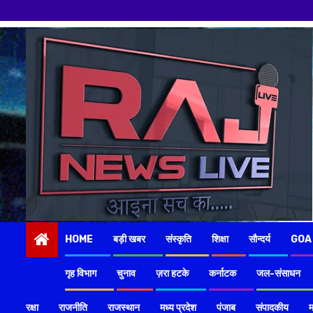
Skip
to
content
HOME
बड़ी खबर
संस्कृति
शिक्षा
सौन्दर्य
GOA
गृह विभाग
चुनाव
ज़रा हटके
कर्नाटक
जल-संसाधन
रक्षा
राजनीति
राजस्थान
मध्य प्रदेश
पंजाब
संपादकीय
म