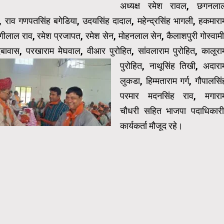
अध्यक्ष रमेश रावल, छगनला
ी, राव गणपतसिंह बगेडिया, उदयसिंह दादाल, महेन्द्रसिंह भागली, हकमारा
ंगीलाल राव,
रमेश प्रजापत, रमेश सेन, मोहनलाल सेन, कैलाशपुरी गोस्वामी
ेबावास, परखाराम मेघवाल, वीआर पुरोहित, सांवलाराम पुरोहित, कालूरा
पुरोहित, नाथूसिंह तिखी,
अदारा
लुकडा, हिम्मताराम गर्ग, गौपालसिं
परमार मदनसिंह राव, मगारा
चौधरी सहित भाजपा पदाधिकारी
कार्यकर्ता मौजूद रहे।