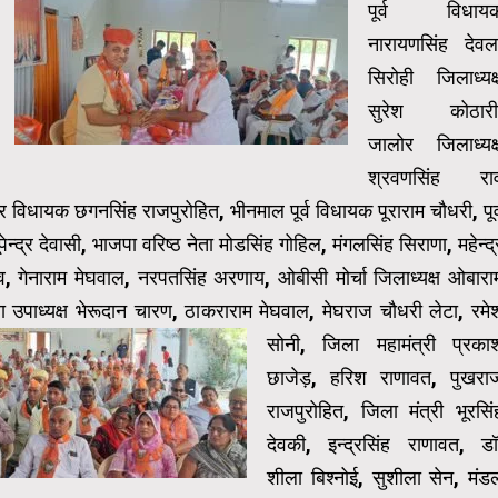
पूर्व विधाय
नारायणसिंह देवल
सिरोही जिलाध्यक्
सुरेश कोठारी
जालोर जिलाध्यक्
श्रवणसिंह रा
र विधायक छगनसिंह राजपुरोहित,
भीनमाल पूर्व विधायक पूराराम चौधरी, पूर्
भूपेन्द्र देवासी, भाजपा वरिष्ठ नेता मोडसिंह गोहिल, मंगलसिंह सिराणा, महेन्द्
व, गेनाराम मेघवाल, नरपतसिंह अरणाय, ओबीसी मोर्चा जिलाध्यक्ष ओबारा
ा उपाध्यक्ष भेरूदान चारण, ठाकराराम मेघवाल, मेघराज चौधरी लेटा, रमे
सोनी,
जिला महामंत्री प्रका
छाजेड़, हरिश राणावत, पुखरा
राजपुरोहित, जिला मंत्री भूरसिं
देवकी, इन्द्रसिंह राणावत, डॉ
शीला बिश्नोई, सुशीला सेन, मंड