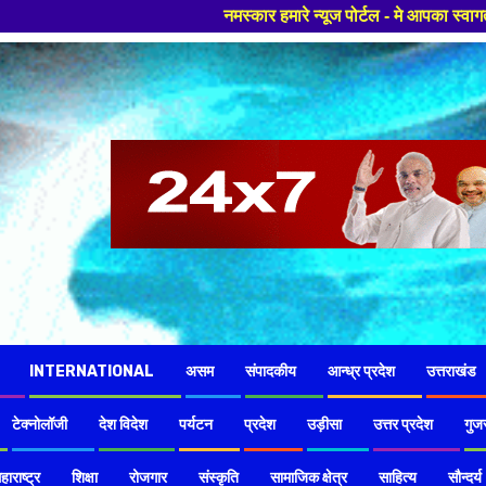
नमस्कार हमारे न्यूज पोर्टल - मे आपका स्वागत हैं ,यहाँ आपको हमेशा ताजा खब
INTERNATIONAL
असम
संपादकीय
आन्ध्र प्रदेश
उत्तराखंड
टेक्नोलॉजी
देश विदेश
पर्यटन
प्रदेश
उड़ीसा
उत्तर प्रदेश
गुज
हाराष्ट्र
शिक्षा
रोजगार
संस्कृति
सामाजिक क्षेत्र
साहित्य
सौन्दर्य