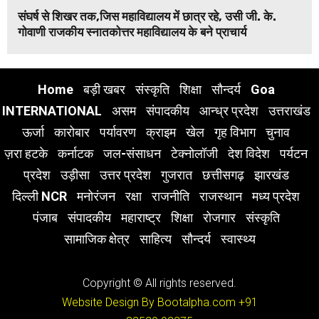
संघर्ष से शिखर तक,जिस महाविद्यालय में छात्र रहे, उसी जी. के.
गोवाणी राजकीय स्नातकोत्तर महाविद्यालय के बने प्राचार्य
Home
बड़ी खबर
संस्कृति
शिक्षा
सौन्दर्य
Goa
INTERNATIONAL
असम
संपादकीय
आन्ध्र प्रदेश
उत्तराखंड
ऊर्जा
कारोबार
पर्यावरण
क्राइम
खेल
गृह विभाग
चुनाव
ज़रा हटके
कर्नाटक
जल-संसाधन
टेक्नोलॉजी
देश विदेश
पर्यटन
प्रदेश
उड़ीसा
उत्तर प्रदेश
गुजरात
छत्तीसगढ़
झारखंड
दिल्ली NCR
मनोरंजन
रक्षा
राजनीति
राजस्थान
मध्य प्रदेश
पंजाब
संपादकीय
महाराष्ट्र
शिक्षा
रोजगार
संस्कृति
सामाजिक क्षेत्र
साहित्य
सौन्दर्य
स्वास्थ्य
Copyright © All rights reserved.
Website Design By Bootalpha.com
+91