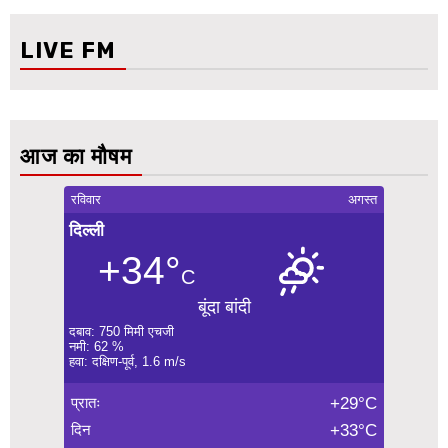
LIVE FM
आज का मौषम
रविवार
अगस्त
दिल्ली
+34°
C
बूंदा बांदी
दबाव: 750 मिमी एचजी
नमी: 62 %
हवा: दक्षिण-पूर्व, 1.6 m/s
प्रातः
+29°C
दिन
+33°C