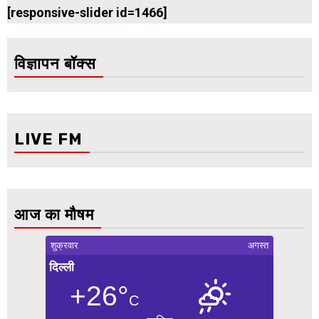
[responsive-slider id=1466]
विज्ञापन बॉक्स
LIVE FM
आज का मौषम
शुक्रवार
अगस्त
दिल्ली
+26°
C