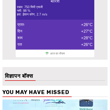
बारिश
दबाव: 750 मिमी एचजी
नमी: 98 %
हवा: ईशान कोण, 2.7 m/s
प्रातः
+26°C
दिन
+27°C
शाम
+28°C
रात
+26°C
आज का मौसम
विज्ञापन बॉक्स
YOU MAY HAVE MISSED