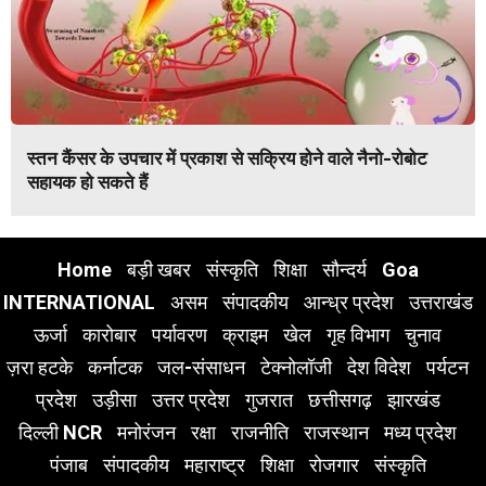
स्तन कैंसर के उपचार में प्रकाश से सक्रिय होने वाले नैनो-रोबोट
सहायक हो सकते हैं
Home
बड़ी खबर
संस्कृति
शिक्षा
सौन्दर्य
Goa
INTERNATIONAL
असम
संपादकीय
आन्ध्र प्रदेश
उत्तराखंड
ऊर्जा
कारोबार
पर्यावरण
क्राइम
खेल
गृह विभाग
चुनाव
ज़रा हटके
कर्नाटक
जल-संसाधन
टेक्नोलॉजी
देश विदेश
पर्यटन
प्रदेश
उड़ीसा
उत्तर प्रदेश
गुजरात
छत्तीसगढ़
झारखंड
दिल्ली NCR
मनोरंजन
रक्षा
राजनीति
राजस्थान
मध्य प्रदेश
पंजाब
संपादकीय
महाराष्ट्र
शिक्षा
रोजगार
संस्कृति