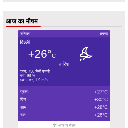
आज का मौषम
शनिवार
अगस्त
दिल्ली
+26°
C
बारिश
दबाव: 750 मिमी एचजी
नमी: 98 %
हवा: उत्तर, 1.9 m/s
प्रातः
+27°C
दिन
+30°C
शाम
+28°C
रात
+26°C
आज का मौसम