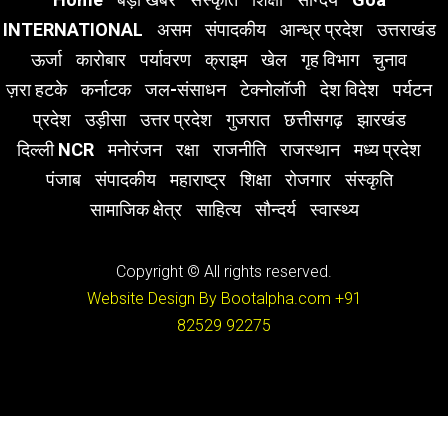
INTERNATIONAL
असम
संपादकीय
आन्ध्र प्रदेश
उत्तराखंड
ऊर्जा
कारोबार
पर्यावरण
क्राइम
खेल
गृह विभाग
चुनाव
ज़रा हटके
कर्नाटक
जल-संसाधन
टेक्नोलॉजी
देश विदेश
पर्यटन
प्रदेश
उड़ीसा
उत्तर प्रदेश
गुजरात
छत्तीसगढ़
झारखंड
दिल्ली NCR
मनोरंजन
रक्षा
राजनीति
राजस्थान
मध्य प्रदेश
पंजाब
संपादकीय
महाराष्ट्र
शिक्षा
रोजगार
संस्कृति
सामाजिक क्षेत्र
साहित्य
सौन्दर्य
स्वास्थ्य
Copyright © All rights reserved.
Website Design By Bootalpha.com
+91
82529 92275