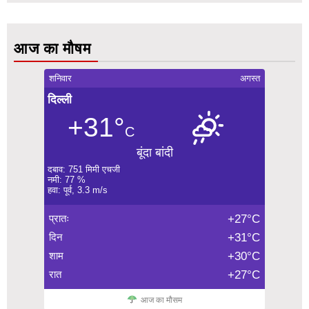
आज का मौषम
शनिवार
अगस्त
दिल्ली
+31°
C
बूंदा बांदी
दबाव: 751 मिमी एचजी
नमी: 77 %
हवा: पूर्व, 3.3 m/s
प्रातः
+27°C
दिन
+31°C
शाम
+30°C
रात
+27°C
आज का मौसम