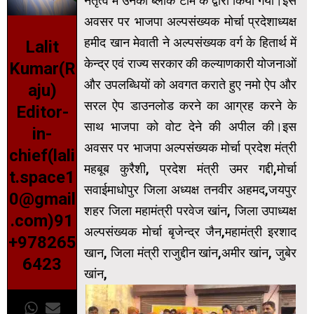
नेतृत्व में उनकी ब्लॉक टीम के द्वारा किया गया।इस
अवसर पर भाजपा अल्पसंख्यक मोर्चा प्रदेशाध्यक्ष
हमीद खान मेवाती ने अल्पसंख्यक वर्ग के हितार्थ में
Lalit
केन्द्र एवं राज्य सरकार की कल्याणकारी योजनाओं
Kumar(R
और उपलब्धियों को अवगत कराते हुए नमो ऐप और
aju)
सरल ऐप डाउनलोड करने का आग्रह करने के
Editor-
साथ भाजपा को वोट देने की अपील की।इस
in-
अवसर पर भाजपा अल्पसंख्यक मोर्चा प्रदेश मंत्री
chief(lali
महबूब कुरैशी, प्रदेश मंत्री उमर गद्दी,मोर्चा
t.space1
सवाईमाधोपुर जिला अध्यक्ष तनवीर अहमद,जयपुर
0@gmail
शहर जिला महामंत्री परवेज खांन, जिला उपाध्यक्ष
.com)91
अल्पसंख्यक मोर्चा बृजेन्द्र जैन,महामंत्री इरशाद
+978265
खान, जिला मंत्री राजुद्दीन खांन,अमीर खांन, जुबेर
6423
खांन,