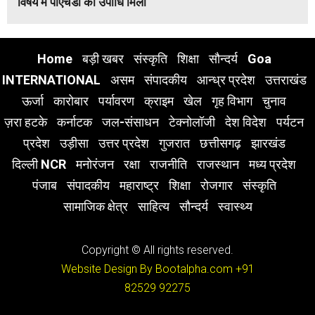
विषय में पीएचडी की उपाधि मिली
Home
बड़ी खबर
संस्कृति
शिक्षा
सौन्दर्य
Goa
INTERNATIONAL
असम
संपादकीय
आन्ध्र प्रदेश
उत्तराखंड
ऊर्जा
कारोबार
पर्यावरण
क्राइम
खेल
गृह विभाग
चुनाव
ज़रा हटके
कर्नाटक
जल-संसाधन
टेक्नोलॉजी
देश विदेश
पर्यटन
प्रदेश
उड़ीसा
उत्तर प्रदेश
गुजरात
छत्तीसगढ़
झारखंड
दिल्ली NCR
मनोरंजन
रक्षा
राजनीति
राजस्थान
मध्य प्रदेश
पंजाब
संपादकीय
महाराष्ट्र
शिक्षा
रोजगार
संस्कृति
सामाजिक क्षेत्र
साहित्य
सौन्दर्य
स्वास्थ्य
Copyright © All rights reserved.
Website Design By Bootalpha.com
+91
82529 92275