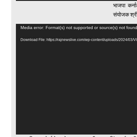
भाजपा कर्न
संयोजक श्र
Video
Media error: Format(s) not supported or source(s) not foun
Player
Download File: https://rajnewslive.com/wp-content/uploads/2024/