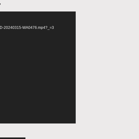
,
d
03/VID-20240315-WA0476.mp4?_=3