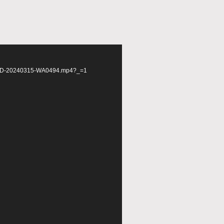
d
03/VID-20240315-WA0494.mp4?_=1