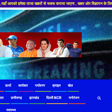
ताजा खबरों से रूबरू कराया जाएगा , खबर ओर विज्ञापन के लिए संपर्क करे +91 978
ऊर्जा
कारोबार
पर्यावरण
क्राइम
खेल
रात
छत्तीसगढ़
झारखंड
दिल्ली NCR
मनोरंजन
स्वास्थ्य