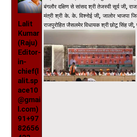
बंगलौर दक्षिण से सांसद श्री तेजस्वी सूर्य जी, रा
मंत्री श्री के. के. विश्नोई जी, जालोर भाजपा 
Lalit
राजपुरोहित जैसलमेर विधायक श्री छोटू सिंह जी,
Kumar
(Raju)
Editor-
in-
chief(l
alit.sp
ace10
@gmai
l.com)
91+97
82656