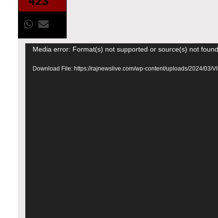
423
Media error: Format(s) not supported or source(s) not foun
Download File: https://rajnewslive.com/wp-content/uploads/2024/