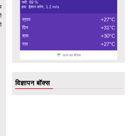
नमी: 89 %
य
हवा: ईशान कोण, 1.2 m/s
ी
प्रातः
+27°C
ी
दिन
+31°C
शाम
+30°C
रात
+27°C
आज का मौसम
विज्ञापन बॉक्स