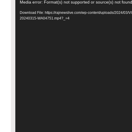
Video
Media error: Format(s) not supported or source(s) not foun
Player
Download File: https://rajnewslive.com/wp-content/uploads/2024/03/V
20240315-WA04751.mp4?_=4