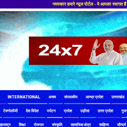
नमस्कार हमारे न्यूज पोर्टल - मे आपका स्वागत हैं ,यहाँ आपको हमेशा 
INTERNATIONAL
असम
संपादकीय
आन्ध्र प्रदेश
उत्तराखंड
टेक्नोलॉजी
देश विदेश
पर्यटन
प्रदेश
उड़ीसा
उत्तर प्रदेश
गुज
हाराष्ट्र
शिक्षा
रोजगार
संस्कृति
सामाजिक क्षेत्र
साहित्य
सौन्दर्य