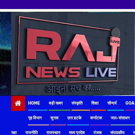
Skip
to
content
HOME
बड़ी खबर
संस्कृति
शिक्षा
सौन्दर्य
GOA
गृह विभाग
चुनाव
ज़रा हटके
कर्नाटक
जल-संसाधन
रक्षा
राजनीति
राजस्थान
मध्य प्रदेश
पंजाब
संपादकीय
म