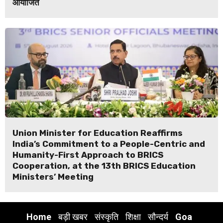
आयोजित
Union Minister for Education Reaffirms
India’s Commitment to a People-Centric and
Humanity-First Approach to BRICS
Cooperation, at the 13th BRICS Education
Ministers’ Meeting
Home
बड़ी खबर
संस्कृति
शिक्षा
सौन्दर्य
Goa