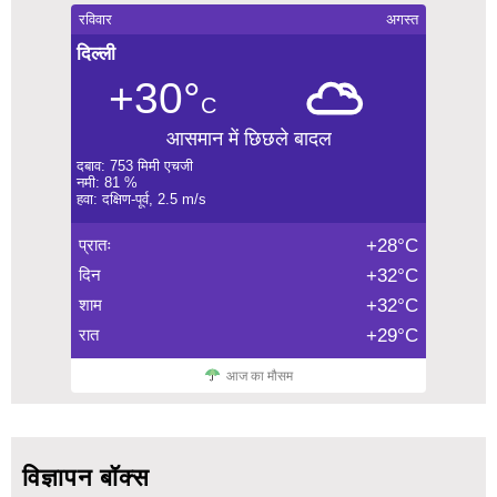
रविवार
अगस्त
दिल्ली
+30°
C
आसमान में छिछले बादल
दबाव: 753 मिमी एचजी
नमी: 81 %
हवा: दक्षिण-पूर्व, 2.5 m/s
प्रातः
+28°C
दिन
+32°C
शाम
+32°C
रात
+29°C
आज का मौसम
विज्ञापन बॉक्स