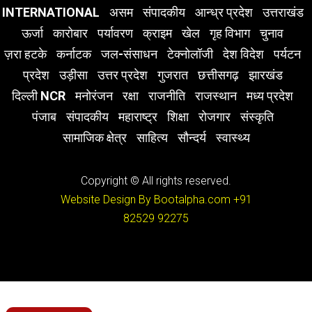
INTERNATIONAL
असम
संपादकीय
आन्ध्र प्रदेश
उत्तराखंड
ऊर्जा
कारोबार
पर्यावरण
क्राइम
खेल
गृह विभाग
चुनाव
ज़रा हटके
कर्नाटक
जल-संसाधन
टेक्नोलॉजी
देश विदेश
पर्यटन
प्रदेश
उड़ीसा
उत्तर प्रदेश
गुजरात
छत्तीसगढ़
झारखंड
दिल्ली NCR
मनोरंजन
रक्षा
राजनीति
राजस्थान
मध्य प्रदेश
पंजाब
संपादकीय
महाराष्ट्र
शिक्षा
रोजगार
संस्कृति
सामाजिक क्षेत्र
साहित्य
सौन्दर्य
स्वास्थ्य
Copyright © All rights reserved.
Website Design By Bootalpha.com
+91
82529 92275