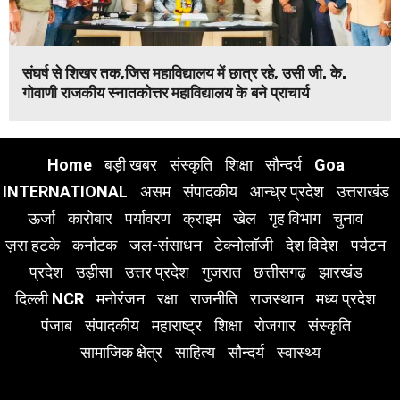
संघर्ष से शिखर तक,जिस महाविद्यालय में छात्र रहे, उसी जी. के.
गोवाणी राजकीय स्नातकोत्तर महाविद्यालय के बने प्राचार्य
Home
बड़ी खबर
संस्कृति
शिक्षा
सौन्दर्य
Goa
INTERNATIONAL
असम
संपादकीय
आन्ध्र प्रदेश
उत्तराखंड
ऊर्जा
कारोबार
पर्यावरण
क्राइम
खेल
गृह विभाग
चुनाव
ज़रा हटके
कर्नाटक
जल-संसाधन
टेक्नोलॉजी
देश विदेश
पर्यटन
प्रदेश
उड़ीसा
उत्तर प्रदेश
गुजरात
छत्तीसगढ़
झारखंड
दिल्ली NCR
मनोरंजन
रक्षा
राजनीति
राजस्थान
मध्य प्रदेश
पंजाब
संपादकीय
महाराष्ट्र
शिक्षा
रोजगार
संस्कृति
सामाजिक क्षेत्र
साहित्य
सौन्दर्य
स्वास्थ्य