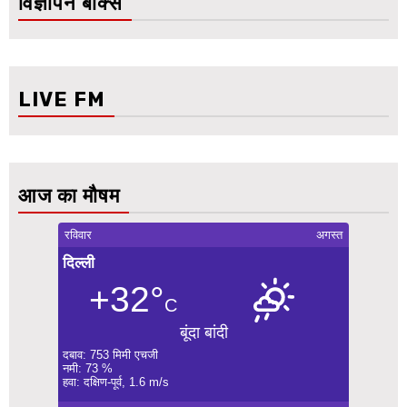
विज्ञापन बॉक्स
LIVE FM
आज का मौषम
रविवार
अगस्त
दिल्ली
+32°
C
बूंदा बांदी
दबाव: 753 मिमी एचजी
नमी: 73 %
हवा: दक्षिण-पूर्व, 1.6 m/s