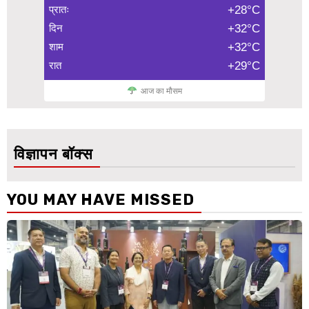
प्रातः
+28°C
दिन
+32°C
शाम
+32°C
रात
+29°C
आज का मौसम
विज्ञापन बॉक्स
YOU MAY HAVE MISSED