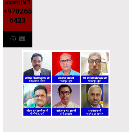
.com)91
+978265
6423