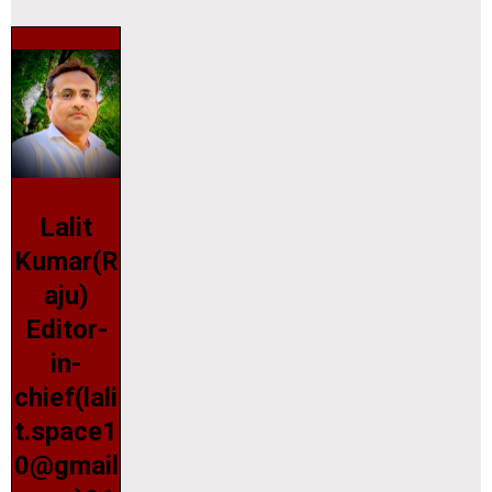
Lalit
Kumar(R
aju)
Editor-
in-
chief(lali
t.space1
0@gmail