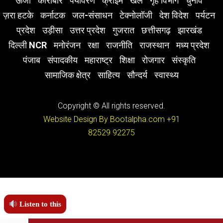
ऊर्जा
कारोबार
पर्यावरण
क्राइम
खेल
गृह विभाग
चुनाव
ज़रा हटके
कर्नाटक
जल-संसाधन
टेक्नोलॉजी
देश विदेश
पर्यटन
प्रदेश
उड़ीसा
उत्तर प्रदेश
गुजरात
छत्तीसगढ़
झारखंड
दिल्ली NCR
मनोरंजन
रक्षा
राजनीति
राजस्थान
मध्य प्रदेश
पंजाब
संपादकीय
महाराष्ट्र
शिक्षा
रोजगार
संस्कृति
सामाजिक क्षेत्र
साहित्य
सौन्दर्य
स्वास्थ्य
Copyright © All rights reserved.
Website Design By Bootalpha.com
+91
82529 92275
Listen to this