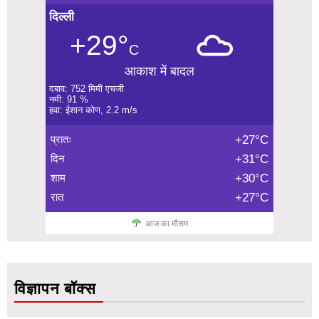
दिल्ली
+29°
C
आकाश में बादल
दबाव: 752 मिमी एचजी
नमी: 91 %
हवा: ईशान कोण, 2.2 m/s
प्रातः
+27°C
दिन
+31°C
शाम
+30°C
रात
+27°C
आज का मौसम
विज्ञापन बॉक्स