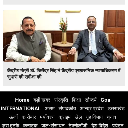
केंद्रीय मंत्री डॉ. जितेंद्र सिंह ने केंद्रीय प्रशासनिक न्यायाधिकरण में
सुधारों की समीक्षा की
Home
बड़ी खबर
संस्कृति
शिक्षा
सौन्दर्य
Goa
INTERNATIONAL
असम
संपादकीय
आन्ध्र प्रदेश
उत्तराखंड
ऊर्जा
कारोबार
पर्यावरण
क्राइम
खेल
गृह विभाग
चुनाव
ज़रा हटके
कर्नाटक
जल-संसाधन
टेक्नोलॉजी
देश विदेश
पर्यटन