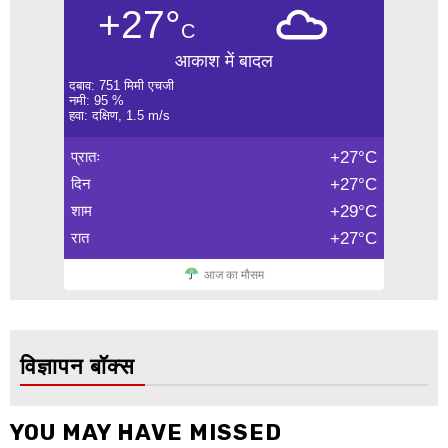
+27°
C
आकाश में बादल
दबाव: 751 मिमी एचजी
नमी: 95 %
हवा: दक्षिण, 1.5 m/s
प्रातः
+27°C
दिन
+27°C
शाम
+29°C
रात
+27°C
आज का मौसम
विज्ञापन बॉक्स
YOU MAY HAVE MISSED