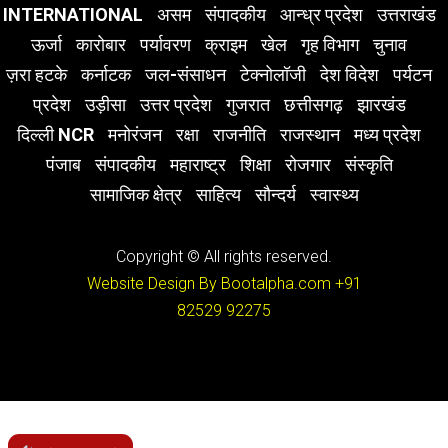
INTERNATIONAL
असम
संपादकीय
आन्ध्र प्रदेश
उत्तराखंड
ऊर्जा
कारोबार
पर्यावरण
क्राइम
खेल
गृह विभाग
चुनाव
ज़रा हटके
कर्नाटक
जल-संसाधन
टेक्नोलॉजी
देश विदेश
पर्यटन
प्रदेश
उड़ीसा
उत्तर प्रदेश
गुजरात
छत्तीसगढ़
झारखंड
दिल्ली NCR
मनोरंजन
रक्षा
राजनीति
राजस्थान
मध्य प्रदेश
पंजाब
संपादकीय
महाराष्ट्र
शिक्षा
रोजगार
संस्कृति
सामाजिक क्षेत्र
साहित्य
सौन्दर्य
स्वास्थ्य
Copyright © All rights reserved.
Website Design By Bootalpha.com
+91
82529 92275