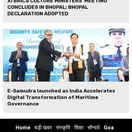
XI BRICS CULTURE MINISTERS’ MEETING
CONCLUDES IN BHOPAL; BHOPAL
DECLARATION ADOPTED
E-Samudra launched as India Accelerates
Digital Transformation of Maritime
Governance
Home
बड़ी खबर
संस्कृति
शिक्षा
सौन्दर्य
Goa