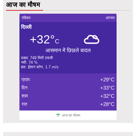
आज का मौषम
रविवार
अगस्त
दिल्ली
+32°
C
आसमान में छिछले बादल
दबाव: 749 मिमी एचजी
नमी: 74 %
हवा: ईशान कोण, 1.7 m/s
प्रातः
+29°C
दिन
+33°C
शाम
+32°C
रात
+28°C
आज का मौसम