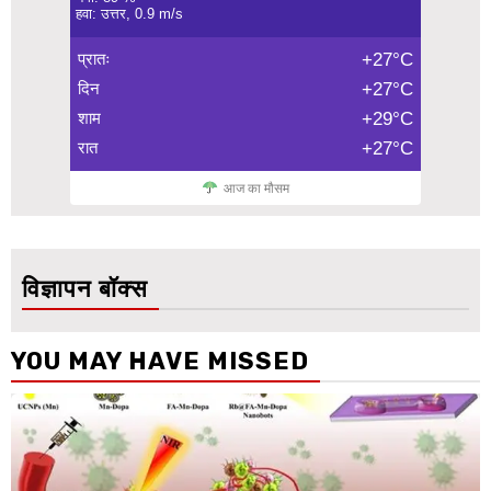
हवा: उत्तर, 0.9 m/s
प्रातः
+27°C
दिन
+27°C
शाम
+29°C
रात
+27°C
आज का मौसम
विज्ञापन बॉक्स
YOU MAY HAVE MISSED