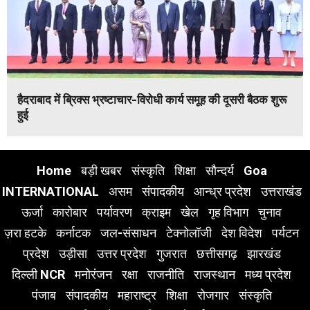
हैदराबाद में ब्रिक्स भ्रष्टाचार-विरोधी कार्य समूह की दूसरी बैठक शुरू
हुई
Home
बड़ी खबर
संस्कृति
शिक्षा
सौन्दर्य
Goa
INTERNATIONAL
असम
संपादकीय
आन्ध्र प्रदेश
उत्तराखंड
ऊर्जा
कारोबार
पर्यावरण
क्राइम
खेल
गृह विभाग
चुनाव
ज़रा हटके
कर्नाटक
जल-संसाधन
टेक्नोलॉजी
देश विदेश
पर्यटन
प्रदेश
उड़ीसा
उत्तर प्रदेश
गुजरात
छत्तीसगढ़
झारखंड
दिल्ली NCR
मनोरंजन
रक्षा
राजनीति
राजस्थान
मध्य प्रदेश
पंजाब
संपादकीय
महाराष्ट्र
शिक्षा
रोजगार
संस्कृति