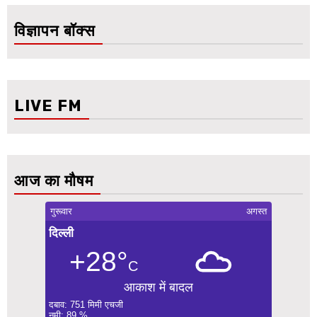
विज्ञापन बॉक्स
LIVE FM
आज का मौषम
गुरूवार
अगस्त
दिल्ली
+28°
C
आकाश में बादल
दबाव: 751 मिमी एचजी
नमी: 89 %