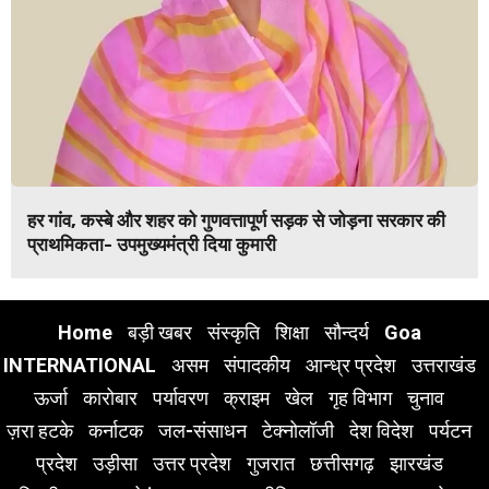
हर गांव, कस्बे और शहर को गुणवत्तापूर्ण सड़क से जोड़ना सरकार की
प्राथमिकता- उपमुख्यमंत्री दिया कुमारी
Home
बड़ी खबर
संस्कृति
शिक्षा
सौन्दर्य
Goa
INTERNATIONAL
असम
संपादकीय
आन्ध्र प्रदेश
उत्तराखंड
ऊर्जा
कारोबार
पर्यावरण
क्राइम
खेल
गृह विभाग
चुनाव
ज़रा हटके
कर्नाटक
जल-संसाधन
टेक्नोलॉजी
देश विदेश
पर्यटन
प्रदेश
उड़ीसा
उत्तर प्रदेश
गुजरात
छत्तीसगढ़
झारखंड