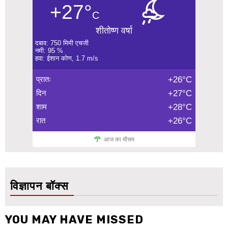
+27°
C
शीतोष्ण वर्षा
दबाव: 750 मिमी एचजी
नमी: 95 %
हवा: ईशान कोण, 1.7 m/s
प्रातः
+26°C
दिन
+27°C
शाम
+28°C
रात
+26°C
आज का मौसम
विज्ञापन बॉक्स
YOU MAY HAVE MISSED