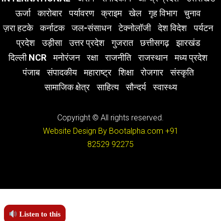
ऊर्जा
कारोबार
पर्यावरण
क्राइम
खेल
गृह विभाग
चुनाव
ज़रा हटके
कर्नाटक
जल-संसाधन
टेक्नोलॉजी
देश विदेश
पर्यटन
प्रदेश
उड़ीसा
उत्तर प्रदेश
गुजरात
छत्तीसगढ़
झारखंड
दिल्ली NCR
मनोरंजन
रक्षा
राजनीति
राजस्थान
मध्य प्रदेश
पंजाब
संपादकीय
महाराष्ट्र
शिक्षा
रोजगार
संस्कृति
सामाजिक क्षेत्र
साहित्य
सौन्दर्य
स्वास्थ्य
Copyright © All rights reserved.
Website Design By Bootalpha.com
+91
82529 92275
Listen to this