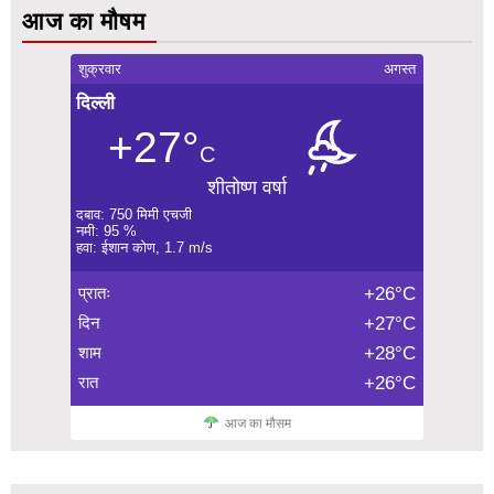
आज का मौषम
शुक्रवार
अगस्त
दिल्ली
+27°
C
शीतोष्ण वर्षा
दबाव: 750 मिमी एचजी
नमी: 95 %
हवा: ईशान कोण, 1.7 m/s
प्रातः
+26°C
दिन
+27°C
शाम
+28°C
रात
+26°C
आज का मौसम