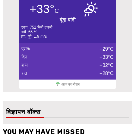
+33°
C
बूंदा बांदी
दबाव: 752 मिमी एचजी
नमी: 65 %
हवा: पूर्व, 1.9 m/s
प्रातः
+29°C
दिन
+33°C
शाम
+32°C
रात
+28°C
आज का मौसम
विज्ञापन बॉक्स
YOU MAY HAVE MISSED