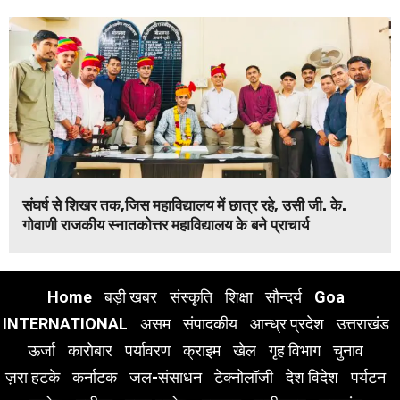
संघर्ष से शिखर तक,जिस महाविद्यालय में छात्र रहे, उसी जी. के.
गोवाणी राजकीय स्नातकोत्तर महाविद्यालय के बने प्राचार्य
Home
बड़ी खबर
संस्कृति
शिक्षा
सौन्दर्य
Goa
INTERNATIONAL
असम
संपादकीय
आन्ध्र प्रदेश
उत्तराखंड
ऊर्जा
कारोबार
पर्यावरण
क्राइम
खेल
गृह विभाग
चुनाव
ज़रा हटके
कर्नाटक
जल-संसाधन
टेक्नोलॉजी
देश विदेश
पर्यटन