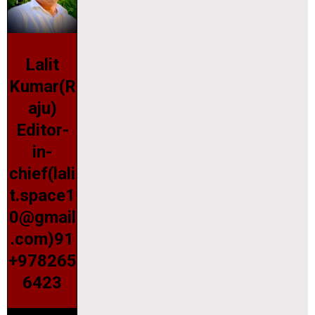
Lalit
Kumar(R
aju)
Editor-
in-
chief(lali
t.space1
0@gmail
.com)91
+978265
6423