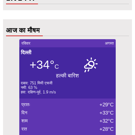
आज का मौषम
रविवार
अगस्त
दिल्ली
+34°
C
हल्की बारिश
दबाव: 751 मिमी एचजी
नमी: 63 %
हवा: दक्षिण-पूर्व, 1.9 m/s
प्रातः
+29°C
दिन
+33°C
शाम
+32°C
रात
+28°C