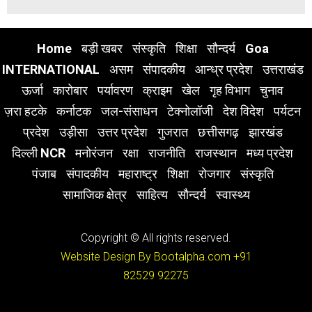
Home
बड़ी खबर
संस्कृति
शिक्षा
सौन्दर्य
Goa
INTERNATIONAL
असम
संपादकीय
आन्ध्र प्रदेश
उत्तराखंड
ऊर्जा
कारोबार
पर्यावरण
क्राइम
खेल
गृह विभाग
चुनाव
ज़रा हटके
कर्नाटक
जल-संसाधन
टेक्नोलॉजी
देश विदेश
पर्यटन
प्रदेश
उड़ीसा
उत्तर प्रदेश
गुजरात
छत्तीसगढ़
झारखंड
दिल्ली NCR
मनोरंजन
रक्षा
राजनीति
राजस्थान
मध्य प्रदेश
पंजाब
संपादकीय
महाराष्ट्र
शिक्षा
रोजगार
संस्कृति
सामाजिक क्षेत्र
साहित्य
सौन्दर्य
स्वास्थ्य
Copyright © All rights reserved.
Website Design By Bootalpha.com
+91
82529 92275