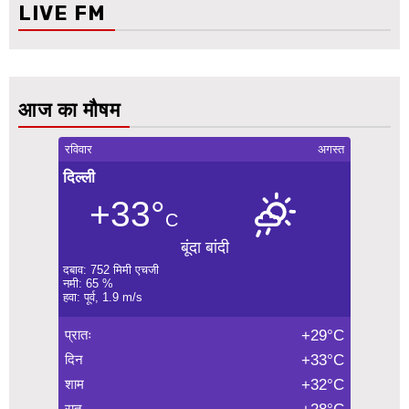
LIVE FM
आज का मौषम
रविवार
अगस्त
दिल्ली
+33°
C
बूंदा बांदी
दबाव: 752 मिमी एचजी
नमी: 65 %
हवा: पूर्व, 1.9 m/s
प्रातः
+29°C
दिन
+33°C
शाम
+32°C
रात