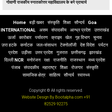
गोवाणी राजकीय स्नातकोत्तर महाविद्यालय के बने प्राचार्य
Home
बड़ी खबर
संस्कृति
शिक्षा
सौन्दर्य
Goa
INTERNATIONAL
असम
संपादकीय
आन्ध्र प्रदेश
उत्तराखंड
ऊर्जा
कारोबार
पर्यावरण
क्राइम
खेल
गृह विभाग
चुनाव
ज़रा हटके
कर्नाटक
जल-संसाधन
टेक्नोलॉजी
देश विदेश
पर्यटन
प्रदेश
उड़ीसा
उत्तर प्रदेश
गुजरात
छत्तीसगढ़
झारखंड
दिल्ली NCR
मनोरंजन
रक्षा
राजनीति
राजस्थान
मध्य प्रदेश
पंजाब
संपादकीय
महाराष्ट्र
शिक्षा
रोजगार
संस्कृति
सामाजिक क्षेत्र
साहित्य
सौन्दर्य
स्वास्थ्य
Copyright © All rights reserved.
Website Design By Bootalpha.com
+91
82529 92275