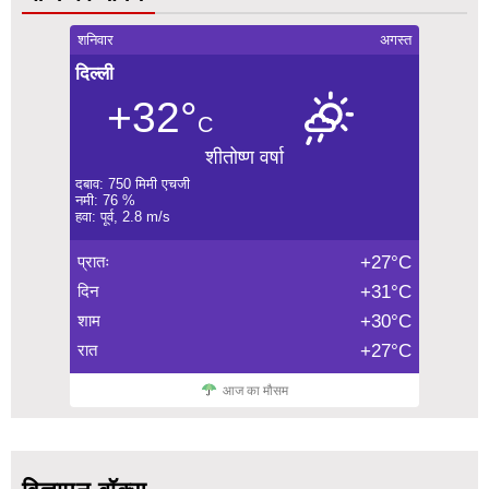
शनिवार
अगस्त
दिल्ली
+32°
C
शीतोष्ण वर्षा
दबाव: 750 मिमी एचजी
नमी: 76 %
हवा: पूर्व, 2.8 m/s
प्रातः
+27°C
दिन
+31°C
शाम
+30°C
रात
+27°C
आज का मौसम