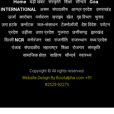
Home
बड़ी खबर
संस्कृति
शिक्षा
सौन्दर्य
Goa
INTERNATIONAL
असम
संपादकीय
आन्ध्र प्रदेश
उत्तराखंड
ऊर्जा
कारोबार
पर्यावरण
क्राइम
खेल
गृह विभाग
चुनाव
ज़रा हटके
कर्नाटक
जल-संसाधन
टेक्नोलॉजी
देश विदेश
पर्यटन
प्रदेश
उड़ीसा
उत्तर प्रदेश
गुजरात
छत्तीसगढ़
झारखंड
दिल्ली NCR
मनोरंजन
रक्षा
राजनीति
राजस्थान
मध्य प्रदेश
पंजाब
संपादकीय
महाराष्ट्र
शिक्षा
रोजगार
संस्कृति
सामाजिक क्षेत्र
साहित्य
सौन्दर्य
स्वास्थ्य
Copyright © All rights reserved.
Website Design By Bootalpha.com
+91
82529 92275