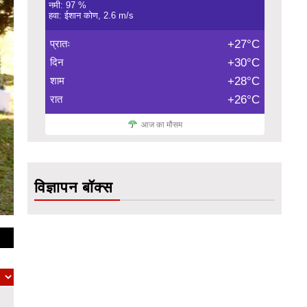
नमी: 97 %
हवा: ईशान कोण, 2.6 m/s
प्रातः
+27°C
दिन
+30°C
शाम
+28°C
रात
+26°C
आज का मौसम
विज्ञापन बॉक्स