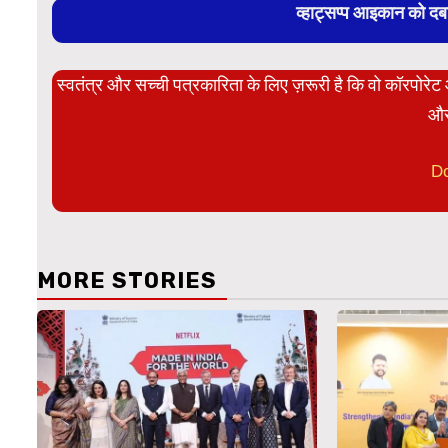
व्हाट्सप्प आइकान को द
स्वतंत्र और सच्ची पत्रकारिता के लिए ज़रूरी है कि वो कॉरपोर
और
D
MORE STORIES