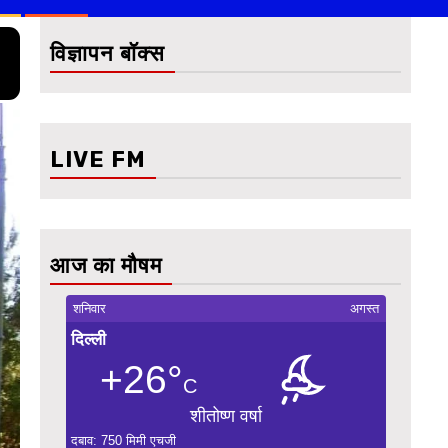
विज्ञापन बॉक्स
LIVE FM
आज का मौषम
शनिवार
अगस्त
दिल्ली
+26°
C
शीतोष्ण वर्षा
दबाव: 750 मिमी एचजी