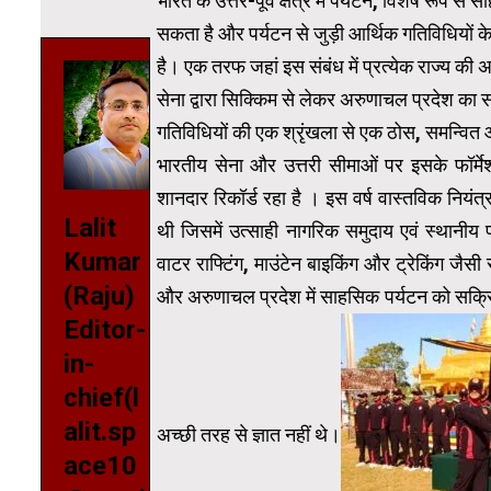
भारत के उत्तर-पूर्व क्षेत्र में पर्यटन, विशेष रूप
सकता है और पर्यटन से जुड़ी आर्थिक गतिविधियों क
है। एक तरफ जहां इस संबंध में प्रत्येक राज्य की 
सेना द्वारा सिक्किम से लेकर अरुणाचल प्रदेश का सबसे
गतिविधियों की एक श्रृंखला से एक ठोस, समन्वि
भारतीय सेना और उत्तरी सीमाओं पर इसके फॉर्मे
शानदार रिकॉर्ड रहा है । इस वर्ष वास्तविक नि
Lalit
थी जिसमें उत्साही नागरिक समुदाय एवं स्थानीय 
Kumar
वाटर राफ्टिंग, माउंटेन बाइकिंग और ट्रेकिंग 
(Raju)
और अरुणाचल प्रदेश में साहसिक पर्यटन को सक्रिय
Editor-
in-
chief(l
alit.sp
अच्छी तरह से ज्ञात नहीं थे।
ace10