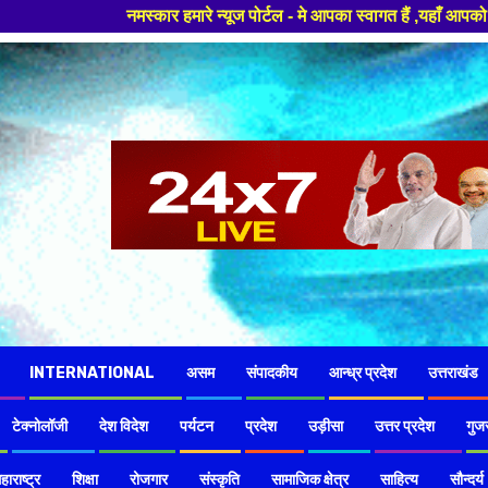
 न्यूज पोर्टल - मे आपका स्वागत हैं ,यहाँ आपको हमेशा ताजा खबरों से रूबरू कर
INTERNATIONAL
असम
संपादकीय
आन्ध्र प्रदेश
उत्तराखंड
टेक्नोलॉजी
देश विदेश
पर्यटन
प्रदेश
उड़ीसा
उत्तर प्रदेश
गुज
हाराष्ट्र
शिक्षा
रोजगार
संस्कृति
सामाजिक क्षेत्र
साहित्य
सौन्दर्य