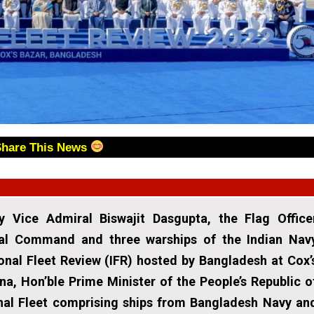
Share This News
y Vice Admiral Biswajit Dasgupta, the Flag Office
al Command and three warships of the Indian Nav
ional Fleet Review (IFR) hosted by Bangladesh at Cox’
a, Hon’ble Prime Minister of the People’s Republic o
nal Fleet comprising ships from Bangladesh Navy an