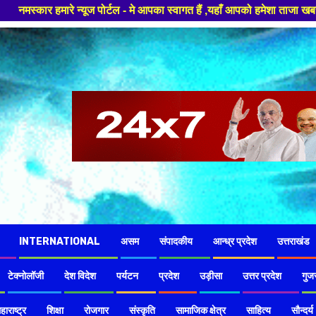
ल - मे आपका स्वागत हैं ,यहाँ आपको हमेशा ताजा खबरों से रूबरू कराया जाएगा , ख
INTERNATIONAL
असम
संपादकीय
आन्ध्र प्रदेश
उत्तराखंड
टेक्नोलॉजी
देश विदेश
पर्यटन
प्रदेश
उड़ीसा
उत्तर प्रदेश
गुज
हाराष्ट्र
शिक्षा
रोजगार
संस्कृति
सामाजिक क्षेत्र
साहित्य
सौन्दर्य