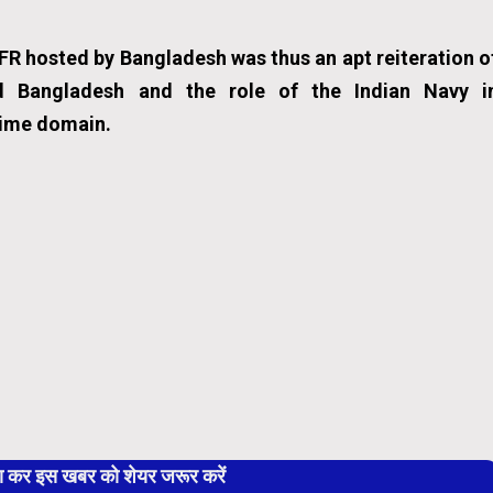
FR hosted by Bangladesh was thus an apt reiteration o
and Bangladesh and the role of the Indian Navy i
time domain.
बा कर इस खबर को शेयर जरूर करें