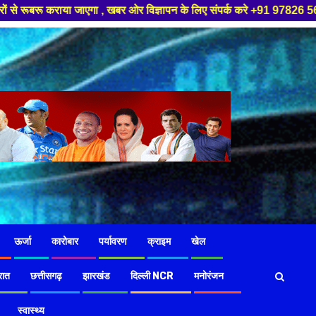
बर ओर विज्ञापन के लिए संपर्क करे +91 97826 56423 ,हमारे यूट्यूब चैनल को सबस
ऊर्जा
कारोबार
पर्यावरण
क्राइम
खेल
रात
छत्तीसगढ़
झारखंड
दिल्ली NCR
मनोरंजन
स्वास्थ्य