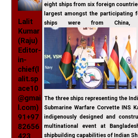
eight ships from six foreign countrie
largest amongst the participating fo
Lalit
ships were from China, 
Kumar
(Raju)
Editor-
in-
chief(l
alit.sp
ace10
@gmai
The three ships representing the Ind
l.com)
Submarine Warfare Corvette INS Ka
91+97
indigenously designed and constru
82656
multinational event at Banglade
shipbuilding capabilities of Indian S
423