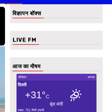
विज्ञापन बॉक्स
LIVE FM
आज का मौषम
शनिवार
अगस्त
दिल्ली
+31°
C
बूंदा बांदी
दबाव: 751 मिमी एचजी