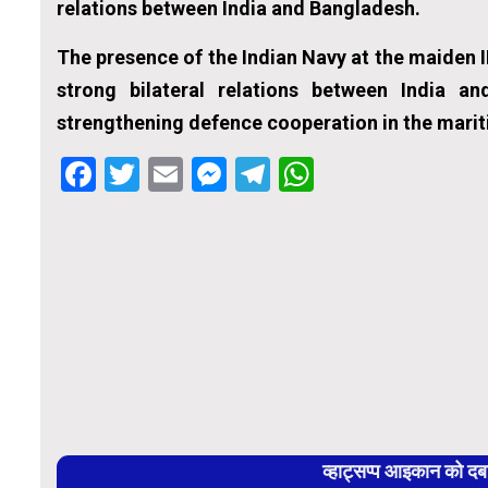
relations between India and Bangladesh.
The presence of the Indian Navy at the maiden I
strong bilateral relations between India 
strengthening defence cooperation in the mari
Facebook
Twitter
Email
Messenger
Telegram
WhatsApp
व्हाट्सप्प आइकान को द