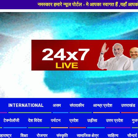
मस्कार हमारे न्यूज पोर्टल - मे आपका स्वागत हैं ,यहाँ आपको हमेशा ताजा खबरों 
INTERNATIONAL
असम
संपादकीय
आन्ध्र प्रदेश
उत्तराखंड
टेक्नोलॉजी
देश विदेश
पर्यटन
प्रदेश
उड़ीसा
उत्तर प्रदेश
गुज
हाराष्ट्र
शिक्षा
रोजगार
संस्कृति
सामाजिक क्षेत्र
साहित्य
सौन्दर्य