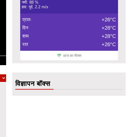
नमी: 88 %
हवा: पूर्व, 2.2 m/s
प्रातः
+26°C
दिन
+28°C
शाम
+28°C
रात
+26°C
आज का मौसम
विज्ञापन बॉक्स