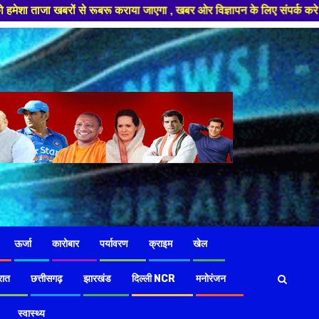
से रूबरू कराया जाएगा , खबर ओर विज्ञापन के लिए संपर्क करे +91 97826 56423 ,
ऊर्जा
कारोबार
पर्यावरण
क्राइम
खेल
रात
छत्तीसगढ़
झारखंड
दिल्ली NCR
मनोरंजन
स्वास्थ्य