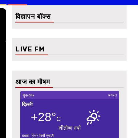
विज्ञापन बॉक्स
LIVE FM
आज का मौषम
शुक्रवार
अगस्त
दिल्ली
+28°
C
शीतोष्ण वर्षा
दबाव: 750 मिमी एचजी