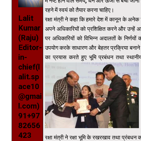
में नष्ट होने वाले समय, धन और ऊर्जा से बचा जाना 
रहने में स्वयं को तैयार करना चाहिए।
Lalit
रक्षा मंत्री ने कहा कि हमारे देश में कानून के अन
Kumar
अपने अधिकारियों को प्रशिक्षित करने और उन्हें अद्
(Raju)
पर अधिकारियों को विभिन्न अदालतों के निर्णयों
Editor-
उपयोग करके साधारण और बेहतर प्रक्रिया बनान
in-
का प्रयास करते हुए भूमि प्रबंधन तथा स्थानीय क
chief(l
alit.sp
ace10
@gmai
l.com)
91+97
82656
423
रक्षा मंत्री ने रक्षा भूमि के रखरखाव तथा प्रंबधन क