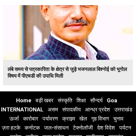
लंबे समय से पत्रकारिता के क्षेत्र से जुड़े भजनलाल बिश्नोई को भूगोल
विषय में पीएचडी की उपाधि मिली
Home
बड़ी खबर
संस्कृति
शिक्षा
सौन्दर्य
Goa
INTERNATIONAL
असम
संपादकीय
आन्ध्र प्रदेश
उत्तराखंड
ऊर्जा
कारोबार
पर्यावरण
क्राइम
खेल
गृह विभाग
चुनाव
ज़रा हटके
कर्नाटक
जल-संसाधन
टेक्नोलॉजी
देश विदेश
पर्यटन