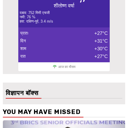
शीतोष्ण वर्षा
दबाव: 752 मिमी एचजी
नमी: 76 %
हवा: दक्षिण-पूर्व, 3.4 m/s
प्रातः
+27°C
दिन
+31°C
शाम
+30°C
रात
+27°C
आज का मौसम
विज्ञापन बॉक्स
YOU MAY HAVE MISSED