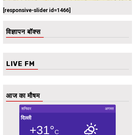
[responsive-slider id=1466]
विज्ञापन बॉक्स
LIVE FM
आज का मौषम
शनिवार
अगस्त
दिल्ली
+31°
C