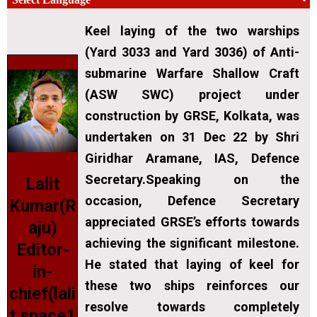
Keel laying of the two warships
(Yard 3033 and Yard 3036) of Anti-
submarine Warfare Shallow Craft
(ASW SWC) project under
construction by GRSE, Kolkata, was
undertaken on 31 Dec 22 by Shri
Giridhar Aramane, IAS, Defence
Secretary.Speaking on the
Lalit
occasion, Defence Secretary
Kumar(R
appreciated GRSE’s efforts towards
aju)
achieving the significant milestone.
Editor-
He stated that laying of keel for
in-
these two ships reinforces our
chief(lali
resolve towards completely
t.space1