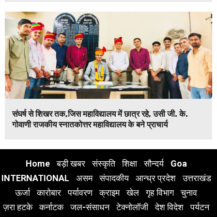
संघर्ष से शिखर तक,जिस महाविद्यालय में छात्र रहे, उसी जी. के.
गोवाणी राजकीय स्नातकोत्तर महाविद्यालय के बने प्राचार्य
Home
बड़ी खबर
संस्कृति
शिक्षा
सौन्दर्य
Goa
INTERNATIONAL
असम
संपादकीय
आन्ध्र प्रदेश
उत्तराखंड
ऊर्जा
कारोबार
पर्यावरण
क्राइम
खेल
गृह विभाग
चुनाव
ज़रा हटके
कर्नाटक
जल-संसाधन
टेक्नोलॉजी
देश विदेश
पर्यटन