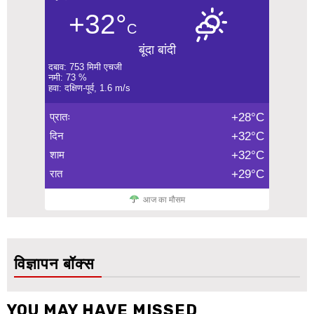
+32°
C
बूंदा बांदी
दबाव: 753 मिमी एचजी
नमी: 73 %
हवा: दक्षिण-पूर्व, 1.6 m/s
प्रातः
+28°C
दिन
+32°C
शाम
+32°C
रात
+29°C
आज का मौसम
विज्ञापन बॉक्स
YOU MAY HAVE MISSED