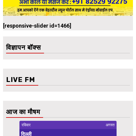
[responsive-slider id=1466]
विज्ञापन बॉक्स
LIVE FM
आज का मौषम
रविवार
अगस्त
दिल्ली