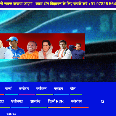
 ओर विज्ञापन के लिए संपर्क करे +91 97826 56423 ,हमारे यूट्यूब चैनल को सबस्
ऊर्जा
कारोबार
पर्यावरण
क्राइम
खेल
रात
छत्तीसगढ़
झारखंड
दिल्ली NCR
मनोरंजन
स्वास्थ्य