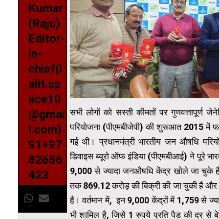
Kumar
(Raju)
Editor-
in-
chief(l
alit.sp
ace10
सभी लोगों को सस्ती कीमतों पर गुणवत्तापूर्ण जे
@gmai
परियोजना (पीएमबीजेपी) की शुरूआत 2015 में फार
l.com)
गई थी। प्रधानमंत्री भारतीय जन औषधि परियोजना
91+97
डिवाइस ब्यूरो ऑफ इंडिया (पीएमबीआई) ने पूरे भारत
82656
9,000 से ज्यादा जनऔषधि केंद्र खोले जा चुके हैं
423
तक 869.12 करोड़ की बिक्री की जा चुकी है और इस व
है। वर्तमान में, इन 9,000 केंद्रों में 1,759 से
भी शामिल है, जिसे 1 रुपये प्रति पैड की दर से