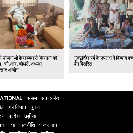
ी योजनाओं के माध्यम से किसानों को
गुरुपूर्णिमा पर्व के उपलक्ष मे दिव्यांग ब
ित- सी.आर. चौधरी, अध्यक्ष,
बैग वितरित
िसान आयोग
NATIONAL
असम
संपादकीय
ेल
गृह विभाग
चुनाव
यटन
प्रदेश
उड़ीसा
जन
रक्षा
राजनीति
राजस्थान