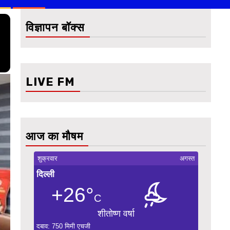
विज्ञापन बॉक्स
LIVE FM
आज का मौषम
शुक्रवार
अगस्त
दिल्ली
+26°
C
शीतोष्ण वर्षा
दबाव: 750 मिमी एचजी