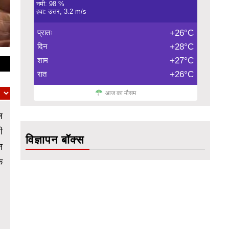
नमी: 98 %
हवा: उत्तर, 3.2 m/s
प्रातः
+26°C
दिन
+28°C
शाम
+27°C
रात
+26°C
आज का मौसम
ल
ी
विज्ञापन बॉक्स
त
े