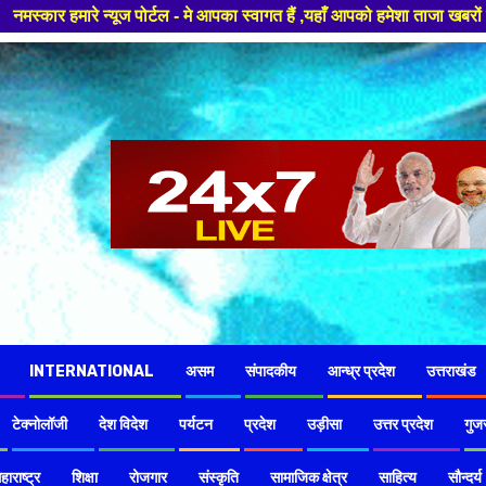
- मे आपका स्वागत हैं ,यहाँ आपको हमेशा ताजा खबरों से रूबरू कराया जाएगा , खबर
INTERNATIONAL
असम
संपादकीय
आन्ध्र प्रदेश
उत्तराखंड
टेक्नोलॉजी
देश विदेश
पर्यटन
प्रदेश
उड़ीसा
उत्तर प्रदेश
गुज
हाराष्ट्र
शिक्षा
रोजगार
संस्कृति
सामाजिक क्षेत्र
साहित्य
सौन्दर्य