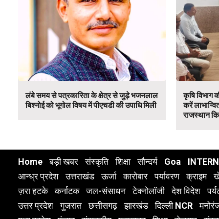
लंबे समय से पत्रकारिता के क्षेत्र से जुड़े भजनलाल
कृषि विभाग क
बिश्नोई को भूगोल विषय में पीएचडी की उपाधि मिली
करें लाभान्व
राजस्थान क
Home
बड़ी खबर
संस्कृति
शिक्षा
सौन्दर्य
Goa
INTER
आन्ध्र प्रदेश
उत्तराखंड
ऊर्जा
कारोबार
पर्यावरण
क्राइम
ख
ज़रा हटके
कर्नाटक
जल-संसाधन
टेक्नोलॉजी
देश विदेश
पर्
उत्तर प्रदेश
गुजरात
छत्तीसगढ़
झारखंड
दिल्ली NCR
मनोरं