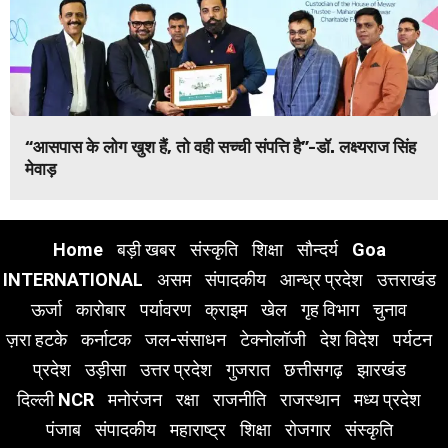
“आसपास के लोग खुश हैं, तो वही सच्ची संपत्ति है”-डॉ. लक्ष्यराज सिंह
मेवाड़
Home
बड़ी खबर
संस्कृति
शिक्षा
सौन्दर्य
Goa
INTERNATIONAL
असम
संपादकीय
आन्ध्र प्रदेश
उत्तराखंड
ऊर्जा
कारोबार
पर्यावरण
क्राइम
खेल
गृह विभाग
चुनाव
ज़रा हटके
कर्नाटक
जल-संसाधन
टेक्नोलॉजी
देश विदेश
पर्यटन
प्रदेश
उड़ीसा
उत्तर प्रदेश
गुजरात
छत्तीसगढ़
झारखंड
दिल्ली NCR
मनोरंजन
रक्षा
राजनीति
राजस्थान
मध्य प्रदेश
पंजाब
संपादकीय
महाराष्ट्र
शिक्षा
रोजगार
संस्कृति