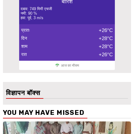
बारिश
दबाव: 749 मिमी एचजी
नमी: 90 %
हवा: पूर्व, 3 m/s
प्रातः
+26°C
दिन
+28°C
शाम
+28°C
रात
+26°C
आज का मौसम
विज्ञापन बॉक्स
YOU MAY HAVE MISSED