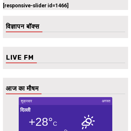
[responsive-slider id=1466]
विज्ञापन बॉक्स
LIVE FM
आज का मौषम
शुक्रवार
अगस्त
दिल्ली
+28°
C