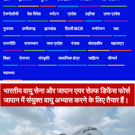
टेक्नोलॉजी
देश विदेश
पर्यटन
प्रदेश
उड़ीसा
उत्तर प्रदेश
गुजरात
छत्तीसगढ़
झारखंड
दिल्ली NCR
मनोरंजन
रक्षा
राजनीति
राजस्थान
मध्य प्रदेश
पंजाब
संपादकीय
महाराष्ट्र
शिक्षा
रोजगार
संस्कृति
सामाजिक क्षेत्र
साहित्य
सौन्दर्य
स्वास्थ्य
भारतीय वायु सेना और जापान एयर सेल्फ डिफेंस फोर्स
जापान में संयुक्त वायु अभ्यास करने के लिए तैयार हैं।