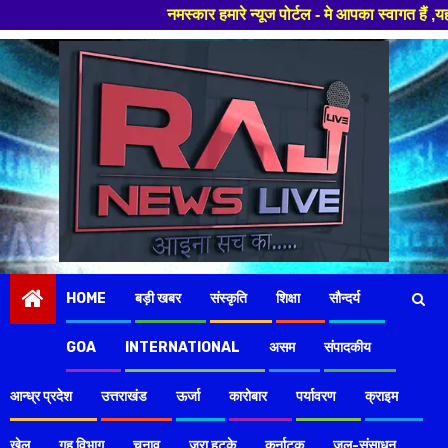
नमस्कार हमारे न्यूज पोर्टल - मे आपका स्वागत हैं ,यहाँ आपको हमेशा ताजा खबर
Skip
to
content
HOME
बड़ी खबर
संस्कृति
शिक्षा
सौन्दर्य
GOA
INTERNATIONAL
असम
संपादकीय
आन्ध्र प्रदेश
उत्तराखंड
ऊर्जा
कारोबार
पर्यावरण
क्राइम
खेल
गृह विभाग
चुनाव
ज़रा हटके
कर्नाटक
जल-संसाधन