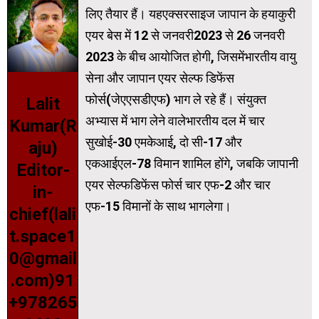
लिए तैयार हैं। यहएक्सरसाइज जापान के हयाकुरी
एयर बेस में 12 से जनवरी2023 से 26 जनवरी
2023 के बीच आयोजित होगी, जिसमेंभारतीय वायु
सेना और जापान एयर सेल्फ डिफेंस
फोर्स(जेएएसडीएफ) भाग ले रहे हैं। संयुक्त
Lalit
अभ्यास में भाग लेने वालेभारतीय दल में चार
Kumar(R
सुखोई-30 एमकेआई, दो सी-17 और
aju)
एकआईएल-78 विमान शामिल होंगे, जबकि जापानी
Editor-
एयर सेल्फडिफेंस फोर्स चार एफ-2 और चार
in-
एफ-15 विमानों के साथ भागलेगा।
chief(lali
t.space1
0@gmail
.com)91
+978265