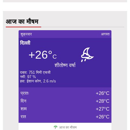
आज का मौषम
शुक्रवार
अगस्त
दिल्ली
+26°
C
शीतोष्ण वर्षा
दबाव: 751 मिमी एचजी
नमी: 97 %
हवा: ईशान कोण, 2.6 m/s
प्रातः
+26°C
दिन
+28°C
शाम
+27°C
रात
+26°C
आज का मौसम