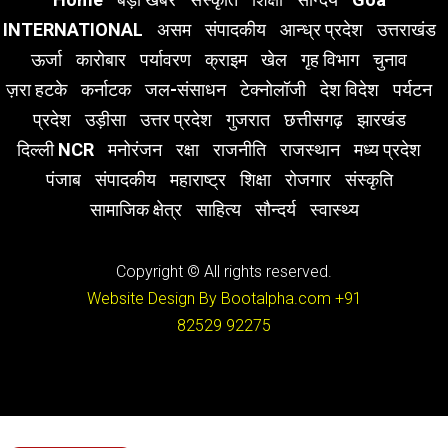
INTERNATIONAL
असम
संपादकीय
आन्ध्र प्रदेश
उत्तराखंड
ऊर्जा
कारोबार
पर्यावरण
क्राइम
खेल
गृह विभाग
चुनाव
ज़रा हटके
कर्नाटक
जल-संसाधन
टेक्नोलॉजी
देश विदेश
पर्यटन
प्रदेश
उड़ीसा
उत्तर प्रदेश
गुजरात
छत्तीसगढ़
झारखंड
दिल्ली NCR
मनोरंजन
रक्षा
राजनीति
राजस्थान
मध्य प्रदेश
पंजाब
संपादकीय
महाराष्ट्र
शिक्षा
रोजगार
संस्कृति
सामाजिक क्षेत्र
साहित्य
सौन्दर्य
स्वास्थ्य
Copyright © All rights reserved.
Website Design By Bootalpha.com
+91
82529 92275