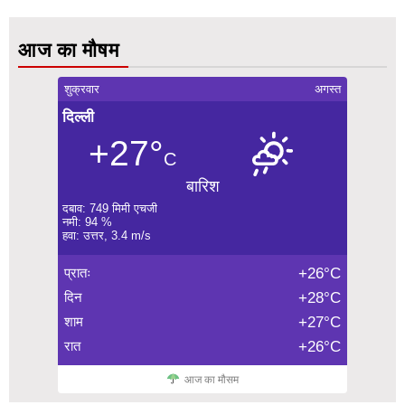
आज का मौषम
शुक्रवार
अगस्त
दिल्ली
+27°
C
बारिश
दबाव: 749 मिमी एचजी
नमी: 94 %
हवा: उत्तर, 3.4 m/s
प्रातः
+26°C
दिन
+28°C
शाम
+27°C
रात
+26°C
आज का मौसम