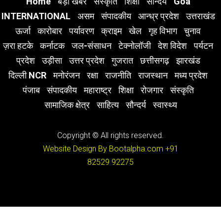
Home
बड़ी खबर
संस्कृति
शिक्षा
सौन्दर्य
Goa
INTERNATIONAL
असम
संपादकीय
आन्ध्र प्रदेश
उत्तराखंड
ऊर्जा
कारोबार
पर्यावरण
क्राइम
खेल
गृह विभाग
चुनाव
ज़रा हटके
कर्नाटक
जल-संसाधन
टेक्नोलॉजी
देश विदेश
पर्यटन
प्रदेश
उड़ीसा
उत्तर प्रदेश
गुजरात
छत्तीसगढ़
झारखंड
दिल्ली NCR
मनोरंजन
रक्षा
राजनीति
राजस्थान
मध्य प्रदेश
पंजाब
संपादकीय
महाराष्ट्र
शिक्षा
रोजगार
संस्कृति
सामाजिक क्षेत्र
साहित्य
सौन्दर्य
स्वास्थ्य
Copyright © All rights reserved.
Website Design By Bootalpha.com
+91
82529 92275