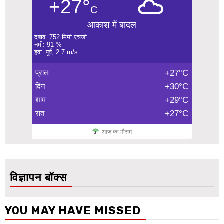
+27°
C
आकाश में बादल
दबाव: 752 मिमी एचजी
नमी: 91 %
हवा: पूर्व, 2.7 m/s
प्रातः
+27°C
दिन
+30°C
शाम
+29°C
रात
+27°C
आज का मौसम
विज्ञापन बॉक्स
YOU MAY HAVE MISSED