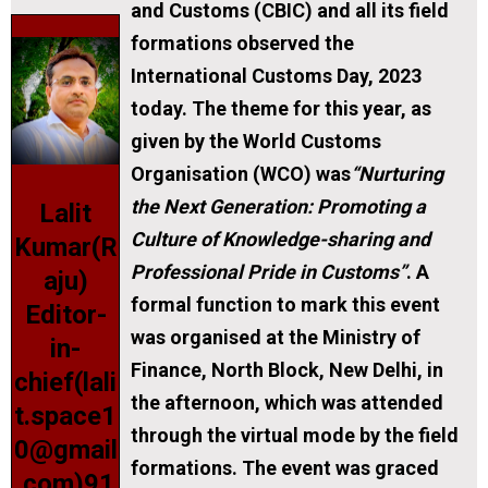
and Customs (CBIC) and all its field
formations observed the
International Customs Day, 2023
today. The theme for this year, as
given by the World Customs
Organisation (WCO) was
“Nurturing
the Next Generation: Promoting a
Lalit
Culture of Knowledge-sharing and
Kumar(R
Professional Pride in Customs”
. A
aju)
formal function to mark this event
Editor-
was organised at the Ministry of
in-
Finance, North Block, New Delhi, in
chief(lali
the afternoon, which was attended
t.space1
through the virtual mode by the field
0@gmail
formations. The event was graced
.com)91