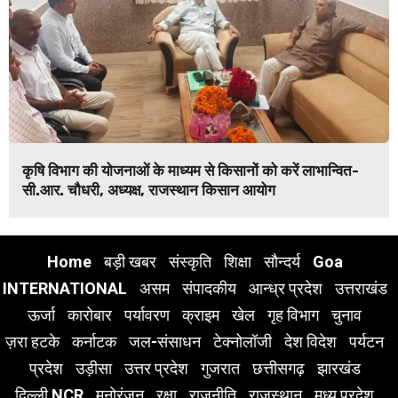
कृषि विभाग की योजनाओं के माध्यम से किसानों को करें लाभान्वित-
सी.आर. चौधरी, अध्यक्ष, राजस्थान किसान आयोग
Home
बड़ी खबर
संस्कृति
शिक्षा
सौन्दर्य
Goa
INTERNATIONAL
असम
संपादकीय
आन्ध्र प्रदेश
उत्तराखंड
ऊर्जा
कारोबार
पर्यावरण
क्राइम
खेल
गृह विभाग
चुनाव
ज़रा हटके
कर्नाटक
जल-संसाधन
टेक्नोलॉजी
देश विदेश
पर्यटन
प्रदेश
उड़ीसा
उत्तर प्रदेश
गुजरात
छत्तीसगढ़
झारखंड
दिल्ली NCR
मनोरंजन
रक्षा
राजनीति
राजस्थान
मध्य प्रदेश