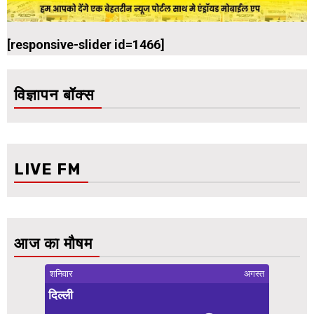
[responsive-slider id=1466]
विज्ञापन बॉक्स
LIVE FM
आज का मौषम
शनिवार
अगस्त
दिल्ली