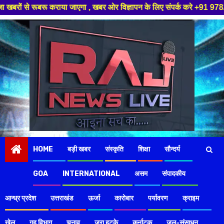
 जाएगा , खबर ओर विज्ञापन के लिए संपर्क करे +91 97826 56423 ,हमारे यूट्यूब 
Skip
to
content
HOME
बड़ी खबर
संस्कृति
शिक्षा
सौन्दर्य
GOA
INTERNATIONAL
असम
संपादकीय
आन्ध्र प्रदेश
उत्तराखंड
ऊर्जा
कारोबार
पर्यावरण
क्राइम
खेल
गृह विभाग
चुनाव
ज़रा हटके
कर्नाटक
जल-संसाधन