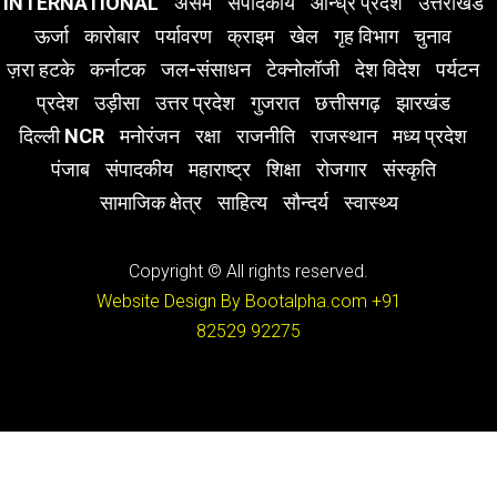
INTERNATIONAL
असम
संपादकीय
आन्ध्र प्रदेश
उत्तराखंड
ऊर्जा
कारोबार
पर्यावरण
क्राइम
खेल
गृह विभाग
चुनाव
ज़रा हटके
कर्नाटक
जल-संसाधन
टेक्नोलॉजी
देश विदेश
पर्यटन
प्रदेश
उड़ीसा
उत्तर प्रदेश
गुजरात
छत्तीसगढ़
झारखंड
दिल्ली NCR
मनोरंजन
रक्षा
राजनीति
राजस्थान
मध्य प्रदेश
पंजाब
संपादकीय
महाराष्ट्र
शिक्षा
रोजगार
संस्कृति
सामाजिक क्षेत्र
साहित्य
सौन्दर्य
स्वास्थ्य
Copyright © All rights reserved.
Website Design By Bootalpha.com
+91
82529 92275