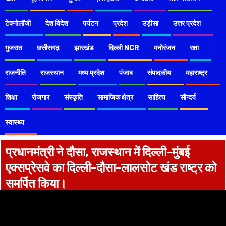
टेक्नोलॉजी
देश विदेश
पर्यटन
प्रदेश
उड़ीसा
उत्तर प्रदेश
गुजरात
छत्तीसगढ़
झारखंड
दिल्ली NCR
मनोरंजन
रक्षा
राजनीति
राजस्थान
मध्य प्रदेश
पंजाब
संपादकीय
महाराष्ट्र
शिक्षा
रोजगार
संस्कृति
सामाजिक क्षेत्र
साहित्य
सौन्दर्य
स्वास्थ्य
प्रधानमंत्री ने दौसा, राजस्थान में दिल्ली-मुंबई
एक्सप्रेसवे का दिल्ली-दौसा-लालसोट खंड राष्ट्र को
समर्पित किया।