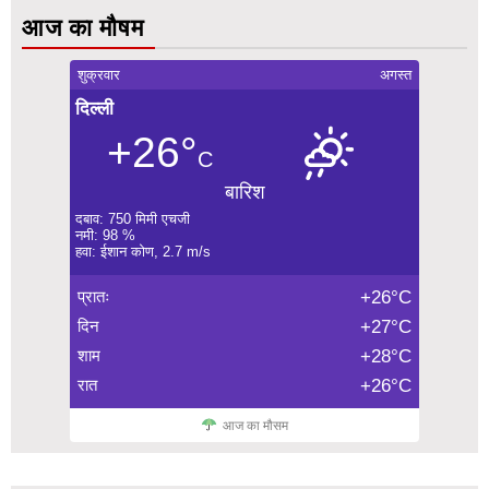
आज का मौषम
शुक्रवार
अगस्त
दिल्ली
+26°
C
बारिश
दबाव: 750 मिमी एचजी
नमी: 98 %
हवा: ईशान कोण, 2.7 m/s
प्रातः
+26°C
दिन
+27°C
शाम
+28°C
रात
+26°C
आज का मौसम