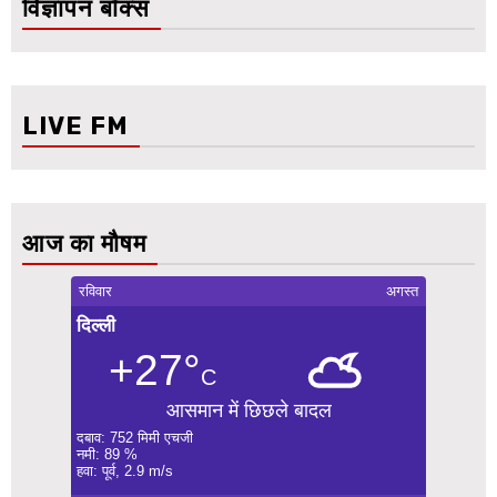
विज्ञापन बॉक्स
LIVE FM
आज का मौषम
रविवार
अगस्त
दिल्ली
+27°
C
आसमान में छिछले बादल
दबाव: 752 मिमी एचजी
नमी: 89 %
हवा: पूर्व, 2.9 m/s