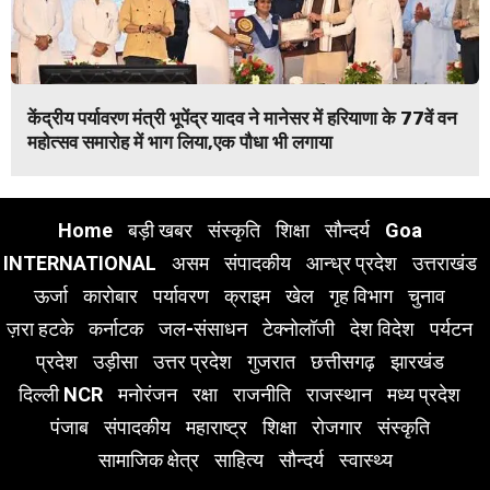
केंद्रीय पर्यावरण मंत्री भूपेंद्र यादव ने मानेसर में हरियाणा के 77वें वन
महोत्सव समारोह में भाग लिया,एक पौधा भी लगाया
Home
बड़ी खबर
संस्कृति
शिक्षा
सौन्दर्य
Goa
INTERNATIONAL
असम
संपादकीय
आन्ध्र प्रदेश
उत्तराखंड
ऊर्जा
कारोबार
पर्यावरण
क्राइम
खेल
गृह विभाग
चुनाव
ज़रा हटके
कर्नाटक
जल-संसाधन
टेक्नोलॉजी
देश विदेश
पर्यटन
प्रदेश
उड़ीसा
उत्तर प्रदेश
गुजरात
छत्तीसगढ़
झारखंड
दिल्ली NCR
मनोरंजन
रक्षा
राजनीति
राजस्थान
मध्य प्रदेश
पंजाब
संपादकीय
महाराष्ट्र
शिक्षा
रोजगार
संस्कृति
सामाजिक क्षेत्र
साहित्य
सौन्दर्य
स्वास्थ्य