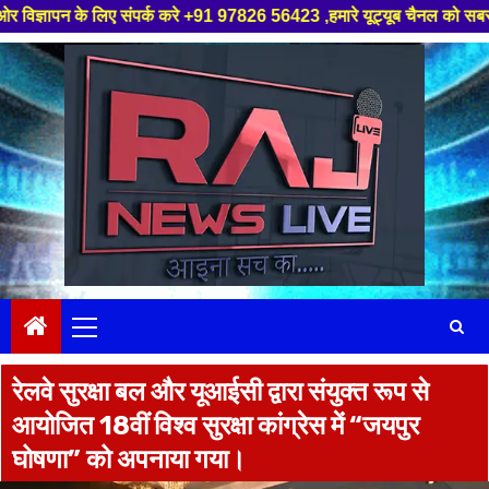
संपर्क करे +91 97826 56423 ,हमारे यूट्यूब चैनल को सबस्क्राइब करें, साथ मे 
Skip
to
content
Primary
Menu
रेलवे सुरक्षा बल और यूआईसी द्वारा संयुक्त रूप से
आयोजित 18वीं विश्व सुरक्षा कांग्रेस में “जयपुर
घोषणा” को अपनाया गया।