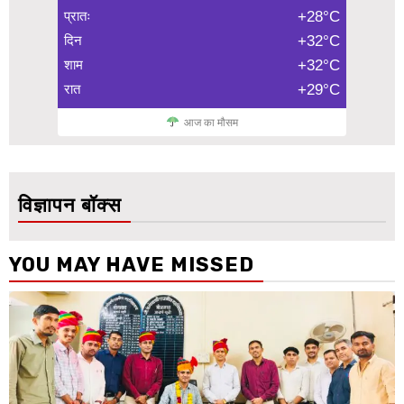
प्रातः
+28°C
दिन
+32°C
शाम
+32°C
रात
+29°C
आज का मौसम
विज्ञापन बॉक्स
YOU MAY HAVE MISSED