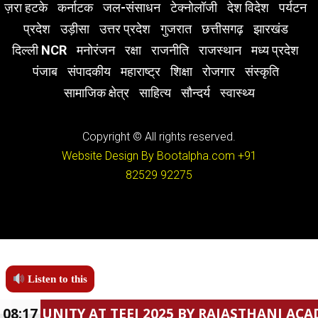
ज़रा हटके
कर्नाटक
जल-संसाधन
टेक्नोलॉजी
देश विदेश
पर्यटन
प्रदेश
उड़ीसा
उत्तर प्रदेश
गुजरात
छत्तीसगढ़
झारखंड
दिल्ली NCR
मनोरंजन
रक्षा
राजनीति
राजस्थान
मध्य प्रदेश
पंजाब
संपादकीय
महाराष्ट्र
शिक्षा
रोजगार
संस्कृति
सामाजिक क्षेत्र
साहित्य
सौन्दर्य
स्वास्थ्य
Copyright © All rights reserved.
Website Design By Bootalpha.com
+91
82529 92275
Listen to this
AT TEEJ 2025 BY RAJASTHANI ACADEMY.
08:17