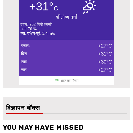
+31°
C
शीतोष्ण वर्षा
दबाव: 752 मिमी एचजी
नमी: 76 %
हवा: दक्षिण-पूर्व, 3.4 m/s
प्रातः
+27°C
दिन
+31°C
शाम
+30°C
रात
+27°C
आज का मौसम
विज्ञापन बॉक्स
YOU MAY HAVE MISSED