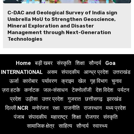
C-DAC and Geological Survey of India sign
Umbrella MoU to Strengthen Geoscience,
Mineral Exploration and Disaster
Management through Next-Generation
Technologies
Home
बड़ी खबर
संस्कृति
शिक्षा
सौन्दर्य
Goa
INTERNATIONAL
असम
संपादकीय
आन्ध्र प्रदेश
उत्तराखंड
ऊर्जा
कारोबार
पर्यावरण
क्राइम
खेल
गृह विभाग
चुनाव
ज़रा हटके
कर्नाटक
जल-संसाधन
टेक्नोलॉजी
देश विदेश
पर्यटन
प्रदेश
उड़ीसा
उत्तर प्रदेश
गुजरात
छत्तीसगढ़
झारखंड
दिल्ली NCR
मनोरंजन
रक्षा
राजनीति
राजस्थान
मध्य प्रदेश
पंजाब
संपादकीय
महाराष्ट्र
शिक्षा
रोजगार
संस्कृति
सामाजिक क्षेत्र
साहित्य
सौन्दर्य
स्वास्थ्य