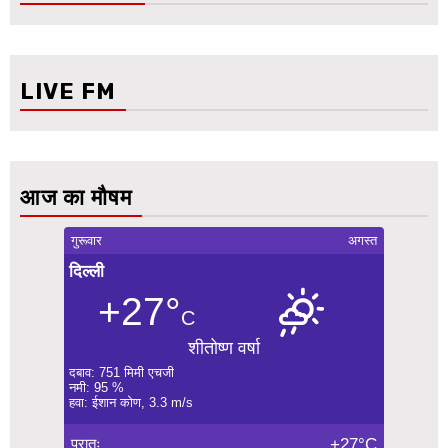
LIVE FM
आज का मौषम
गुरूवार
अगस्त
दिल्ली
+27°
C
शीतोष्ण वर्षा
दबाव: 751 मिमी एचजी
नमी: 95 %
हवा: ईशान कोण, 3.3 m/s
प्रातः
+27°C