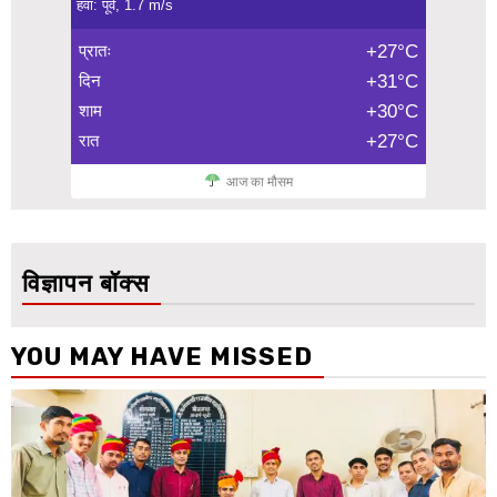
हवा: पूर्व, 1.7 m/s
प्रातः
+27°C
दिन
+31°C
शाम
+30°C
रात
+27°C
आज का मौसम
विज्ञापन बॉक्स
YOU MAY HAVE MISSED