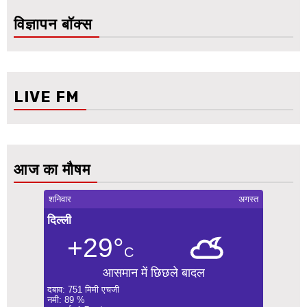
विज्ञापन बॉक्स
LIVE FM
आज का मौषम
शनिवार
अगस्त
दिल्ली
+29°
C
आसमान में छिछले बादल
दबाव: 751 मिमी एचजी
नमी: 89 %