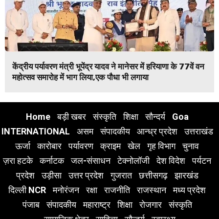
केंद्रीय पर्यावरण मंत्री भूपेंद्र यादव ने मानेसर में हरियाणा के 77वें वन
महोत्सव समारोह में भाग लिया,एक पौधा भी लगाया
Home
बड़ी खबर
संस्कृति
शिक्षा
सौन्दर्य
Goa
INTERNATIONAL
असम
संपादकीय
आन्ध्र प्रदेश
उत्तराखंड
ऊर्जा
कारोबार
पर्यावरण
क्राइम
खेल
गृह विभाग
चुनाव
ज़रा हटके
कर्नाटक
जल-संसाधन
टेक्नोलॉजी
देश विदेश
पर्यटन
प्रदेश
उड़ीसा
उत्तर प्रदेश
गुजरात
छत्तीसगढ़
झारखंड
दिल्ली NCR
मनोरंजन
रक्षा
राजनीति
राजस्थान
मध्य प्रदेश
पंजाब
संपादकीय
महाराष्ट्र
शिक्षा
रोजगार
संस्कृति