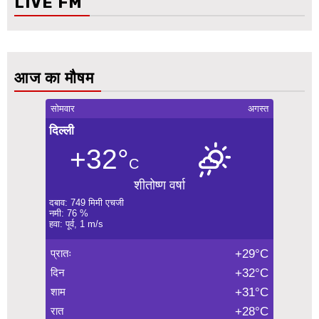
LIVE FM
आज का मौषम
सोमवार
अगस्त
दिल्ली
+32°
C
शीतोष्ण वर्षा
दबाव: 749 मिमी एचजी
नमी: 76 %
हवा: पूर्व, 1 m/s
प्रातः
+29°C
दिन
+32°C
शाम
+31°C
रात
+28°C