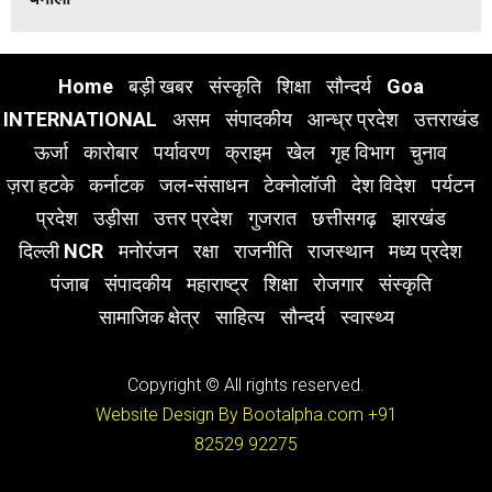
Home
बड़ी खबर
संस्कृति
शिक्षा
सौन्दर्य
Goa
INTERNATIONAL
असम
संपादकीय
आन्ध्र प्रदेश
उत्तराखंड
ऊर्जा
कारोबार
पर्यावरण
क्राइम
खेल
गृह विभाग
चुनाव
ज़रा हटके
कर्नाटक
जल-संसाधन
टेक्नोलॉजी
देश विदेश
पर्यटन
प्रदेश
उड़ीसा
उत्तर प्रदेश
गुजरात
छत्तीसगढ़
झारखंड
दिल्ली NCR
मनोरंजन
रक्षा
राजनीति
राजस्थान
मध्य प्रदेश
पंजाब
संपादकीय
महाराष्ट्र
शिक्षा
रोजगार
संस्कृति
सामाजिक क्षेत्र
साहित्य
सौन्दर्य
स्वास्थ्य
Copyright © All rights reserved.
Website Design By Bootalpha.com
+91
82529 92275