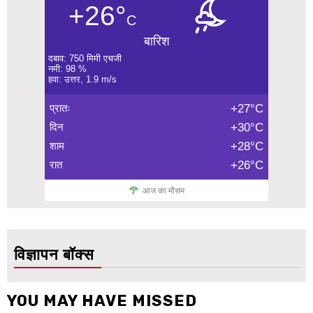
+26°
C
बारिश
दबाव: 750 मिमी एचजी
नमी: 98 %
हवा: उत्तर, 1.9 m/s
प्रातः
+27°C
दिन
+30°C
शाम
+28°C
रात
+26°C
आज का मौसम
विज्ञापन बॉक्स
YOU MAY HAVE MISSED