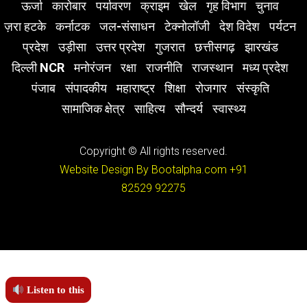
ऊर्जा
कारोबार
पर्यावरण
क्राइम
खेल
गृह विभाग
चुनाव
ज़रा हटके
कर्नाटक
जल-संसाधन
टेक्नोलॉजी
देश विदेश
पर्यटन
प्रदेश
उड़ीसा
उत्तर प्रदेश
गुजरात
छत्तीसगढ़
झारखंड
दिल्ली NCR
मनोरंजन
रक्षा
राजनीति
राजस्थान
मध्य प्रदेश
पंजाब
संपादकीय
महाराष्ट्र
शिक्षा
रोजगार
संस्कृति
सामाजिक क्षेत्र
साहित्य
सौन्दर्य
स्वास्थ्य
Copyright © All rights reserved.
Website Design By Bootalpha.com
+91
82529 92275
Listen to this