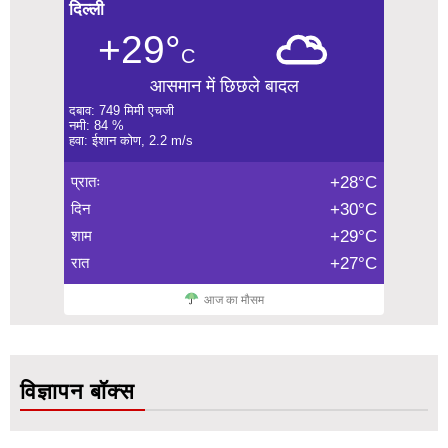
दिल्ली
+29°
C
आसमान में छिछले बादल
दबाव: 749 मिमी एचजी
नमी: 84 %
हवा: ईशान कोण, 2.2 m/s
प्रातः
+28°C
दिन
+30°C
शाम
+29°C
रात
+27°C
आज का मौसम
विज्ञापन बॉक्स