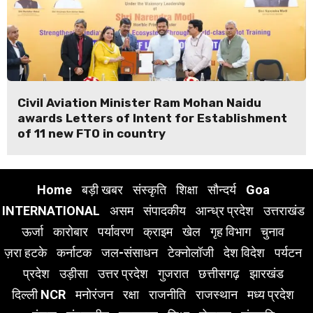
Civil Aviation Minister Ram Mohan Naidu
awards Letters of Intent for Establishment
of 11 new FTO in country
Home
बड़ी खबर
संस्कृति
शिक्षा
सौन्दर्य
Goa
INTERNATIONAL
असम
संपादकीय
आन्ध्र प्रदेश
उत्तराखंड
ऊर्जा
कारोबार
पर्यावरण
क्राइम
खेल
गृह विभाग
चुनाव
ज़रा हटके
कर्नाटक
जल-संसाधन
टेक्नोलॉजी
देश विदेश
पर्यटन
प्रदेश
उड़ीसा
उत्तर प्रदेश
गुजरात
छत्तीसगढ़
झारखंड
दिल्ली NCR
मनोरंजन
रक्षा
राजनीति
राजस्थान
मध्य प्रदेश