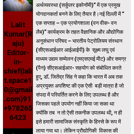
अर्थव्यवस्था (सर्कुलर इकोनॉमी)” में एक प्रमुख
योगदानकर्ता बनने के लिए तैयार है।नई दिल्ली में ”
एक सप्ताह – एक प्रयोगशाला (वन वीक- वन
Lalit
लैब)” कार्यक्रम के तहत वैज्ञानिक और औद्योगिक
Kumar(R
अनुसंधान परिषद – भारतीय पेट्रोलियम संस्थान
aju)
(सीएसआईआर आईआईपी) के सूक्ष्म लघु एवं
Editor-
माध्यम उद्यम सम्मेलन (एमएसएमई मीट) और समग्र
in-
(पैन) सीएसआईआर- सहयोग को संबोधित करते
chief(lali
हुए, डॉ. जितेंद्र सिंह ने कहा कि भारत में अब तक
t.space1
अप्रयुक्त अपशिष्ट की एक ऐसी बड़ी मात्रा है जो
0@gmail
संपदा में परिवर्तित करने के लिए उपलब्ध है और
.com)91
जिसका पहले उपयोग नहीं किया जा सका था
+978265
क्योंकि तब न तो ऐसी तकनीक उपलब्ध थी, न ही
6423
इसे हमारी सामाजिक संस्कृति के हिस्से के रूप में
लाया गया था। लेकिन प्रौद्योगिकी विकास की