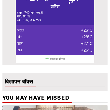
बारिश
दबाव: 749 मिमी एचजी
नमी: 94 %
हवा: उत्तर, 3.4 m/s
प्रातः
+26°C
दिन
+28°C
शाम
+27°C
रात
+26°C
आज का मौसम
विज्ञापन बॉक्स
YOU MAY HAVE MISSED