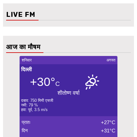
LIVE FM
आज का मौषम
शनिवार
अगस्त
दिल्ली
+30°
C
शीतोष्ण वर्षा
दबाव: 750 मिमी एचजी
नमी: 79 %
हवा: पूर्व, 3.5 m/s
प्रातः
+27°C
दिन
+31°C