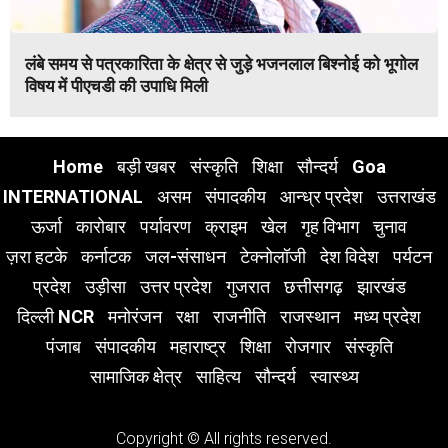
लंबे समय से पत्रकारिता के क्षेत्र से जुड़े भजनलाल बिश्नोई को भूगोल
विषय में पीएचडी की उपाधि मिली
Home
बड़ी खबर
संस्कृति
शिक्षा
सौन्दर्य
Goa
INTERNATIONAL
असम
संपादकीय
आन्ध्र प्रदेश
उत्तराखंड
ऊर्जा
कारोबार
पर्यावरण
क्राइम
खेल
गृह विभाग
चुनाव
ज़रा हटके
कर्नाटक
जल-संसाधन
टेक्नोलॉजी
देश विदेश
पर्यटन
प्रदेश
उड़ीसा
उत्तर प्रदेश
गुजरात
छत्तीसगढ़
झारखंड
दिल्ली NCR
मनोरंजन
रक्षा
राजनीति
राजस्थान
मध्य प्रदेश
पंजाब
संपादकीय
महाराष्ट्र
शिक्षा
रोजगार
संस्कृति
सामाजिक क्षेत्र
साहित्य
सौन्दर्य
स्वास्थ्य
Copyright © All rights reserved.