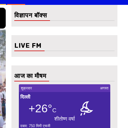
विज्ञापन बॉक्स
LIVE FM
आज का मौषम
शुक्रवार
अगस्त
दिल्ली
+26°
C
शीतोष्ण वर्षा
दबाव: 750 मिमी एचजी