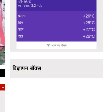
नमी: 98 %
हवा: उत्तर, 3.2 m/s
प्रातः
+26°C
दिन
+28°C
शाम
+27°C
रात
+26°C
आज का मौसम
विज्ञापन बॉक्स
ं