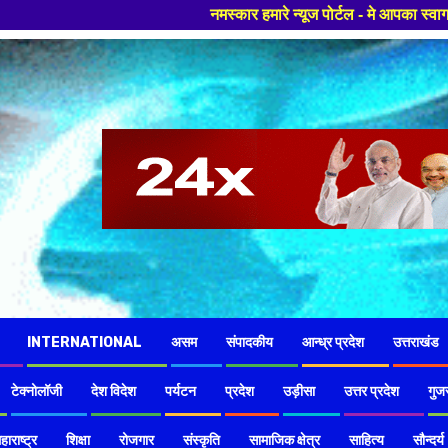
नमस्कार हमारे न्यूज पोर्टल - मे आपका स्वागत हैं ,यहाँ आपको हमेशा ताजा खब
INTERNATIONAL
असम
संपादकीय
आन्ध्र प्रदेश
उत्तराखंड
टेक्नोलॉजी
देश विदेश
पर्यटन
प्रदेश
उड़ीसा
उत्तर प्रदेश
गुज
हाराष्ट्र
शिक्षा
रोजगार
संस्कृति
सामाजिक क्षेत्र
साहित्य
सौन्दर्य