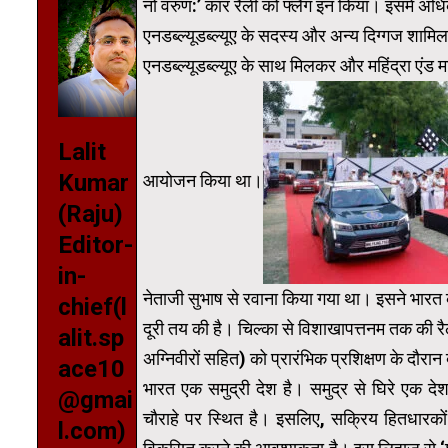
नो वरुण:’ कार रैली को फ्लैग इन किया। इसमें अधि
एनडब्‍ल्‍यूडब्‍ल्‍यूए के सदस्य और अन्‍य दिग्‍गज शामि
एनडब्ल्यूडब्ल्यूए के साथ मिलकर और महिंद्रा एंड 
Lalit
Kumar
आयोजन किया था।
(Raju)
Editor-
in-
नेताजी सुभाष से रवाना किया गया था। इसने भारत क
chief(l
दूरी तय की है। चिल्का से विशाखापत्तनम तक की र
alit.sp
अग्निवीरों सहित) को प्रारंभिक प्रशिक्षण के द
ace10
भारत एक समुद्री देश है। समुद्र से घिरे एक देश
@gmai
चौराहे पर स्थित है। इसलिए, सक्रिय हितधारकों
l.com)