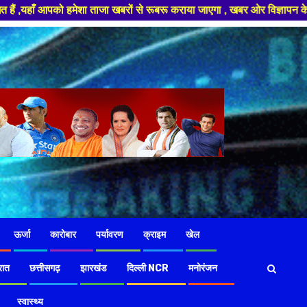
रों से रूबरू कराया जाएगा , खबर ओर विज्ञापन के लिए संपर्क करे +91 97826 5642
ऊर्जा
कारोबार
पर्यावरण
क्राइम
खेल
रात
छत्तीसगढ़
झारखंड
दिल्ली NCR
मनोरंजन
स्वास्थ्य