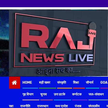
Skip
to
content
HOME
बड़ी खबर
संस्कृति
शिक्षा
सौन्दर्य
GOA
गृह विभाग
चुनाव
ज़रा हटके
कर्नाटक
जल-संसाधन
रक्षा
राजनीति
राजस्थान
मध्य प्रदेश
पंजाब
संपादकीय
म