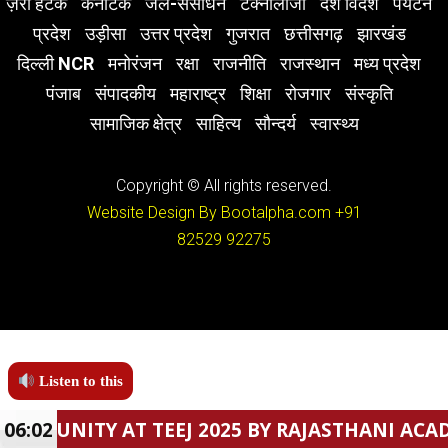
ज़रा हटके
कर्नाटक
जल-संसाधन
टेक्नोलॉजी
देश विदेश
पर्यटन
प्रदेश
उड़ीसा
उत्तर प्रदेश
गुजरात
छत्तीसगढ़
झारखंड
दिल्ली NCR
मनोरंजन
रक्षा
राजनीति
राजस्थान
मध्य प्रदेश
पंजाब
संपादकीय
महाराष्ट्र
शिक्षा
रोजगार
संस्कृति
सामाजिक क्षेत्र
साहित्य
सौन्दर्य
स्वास्थ्य
Copyright © All rights reserved.
Website Design By Bootalpha.com
+91
82529 92275
Listen to this
 AT TEEJ 2025 BY RAJASTHANI ACADEMY.
06:02