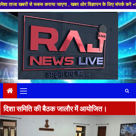
रों से रूबरू कराया जाएगा , खबर ओर विज्ञापन के लिए संपर्क करे +91 97826 564
Skip
to
content
Primary
Menu
दिशा समिति की बैठक जालौर में आयोजित।