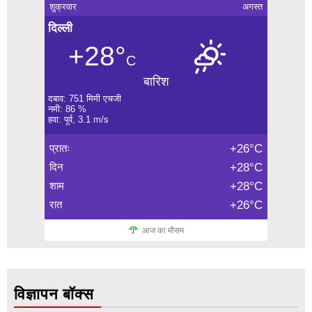
शुक्रवार
अगस्त
दिल्ली
+28°
C
बारिश
दबाव: 751 मिमी एचजी
नमी: 86 %
हवा: पूर्व, 3.1 m/s
प्रातः
+26°C
दिन
+28°C
शाम
+28°C
रात
+26°C
आज का मौसम
विज्ञापन बॉक्स