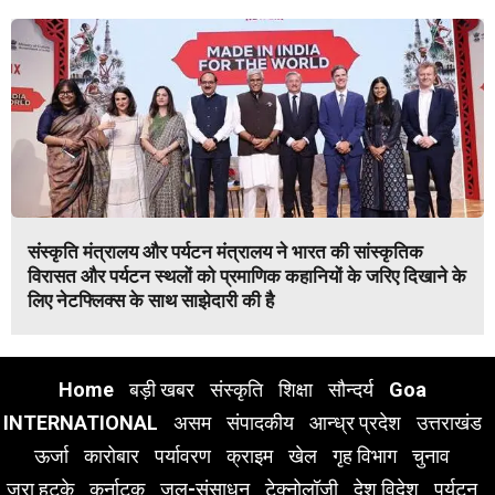
संस्कृति मंत्रालय और पर्यटन मंत्रालय ने भारत की सांस्कृतिक
विरासत और पर्यटन स्थलों को प्रमाणिक कहानियों के जरिए दिखाने के
लिए नेटफ्लिक्स के साथ साझेदारी की है
Home
बड़ी खबर
संस्कृति
शिक्षा
सौन्दर्य
Goa
INTERNATIONAL
असम
संपादकीय
आन्ध्र प्रदेश
उत्तराखंड
ऊर्जा
कारोबार
पर्यावरण
क्राइम
खेल
गृह विभाग
चुनाव
ज़रा हटके
कर्नाटक
जल-संसाधन
टेक्नोलॉजी
देश विदेश
पर्यटन