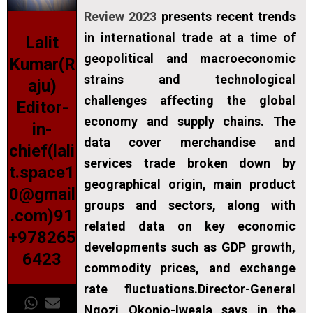
Review 2023
presents recent trends
in international trade at a time of
Lalit
geopolitical and macroeconomic
Kumar(R
strains and technological
aju)
challenges affecting the global
Editor-
economy and supply chains. The
in-
data cover merchandise and
chief(lali
services trade broken down by
t.space1
geographical origin, main product
0@gmail
groups and sectors, along with
.com)91
related data on key economic
+978265
developments such as GDP growth,
6423
commodity prices, and exchange
rate fluctuations.Director-General
Ngozi Okonjo-Iweala says in the