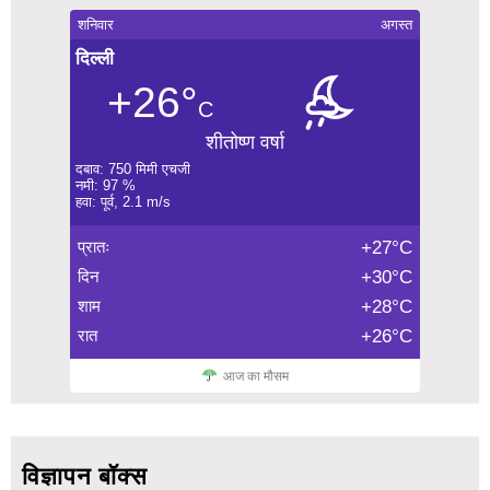
शनिवार
अगस्त
दिल्ली
+26°
C
शीतोष्ण वर्षा
दबाव: 750 मिमी एचजी
नमी: 97 %
हवा: पूर्व, 2.1 m/s
प्रातः
+27°C
दिन
+30°C
शाम
+28°C
रात
+26°C
आज का मौसम
विज्ञापन बॉक्स