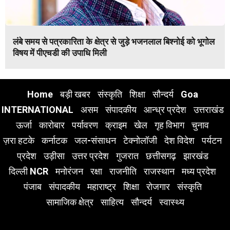
लंबे समय से पत्रकारिता के क्षेत्र से जुड़े भजनलाल बिश्नोई को भूगोल
विषय में पीएचडी की उपाधि मिली
Home
बड़ी खबर
संस्कृति
शिक्षा
सौन्दर्य
Goa
INTERNATIONAL
असम
संपादकीय
आन्ध्र प्रदेश
उत्तराखंड
ऊर्जा
कारोबार
पर्यावरण
क्राइम
खेल
गृह विभाग
चुनाव
ज़रा हटके
कर्नाटक
जल-संसाधन
टेक्नोलॉजी
देश विदेश
पर्यटन
प्रदेश
उड़ीसा
उत्तर प्रदेश
गुजरात
छत्तीसगढ़
झारखंड
दिल्ली NCR
मनोरंजन
रक्षा
राजनीति
राजस्थान
मध्य प्रदेश
पंजाब
संपादकीय
महाराष्ट्र
शिक्षा
रोजगार
संस्कृति
सामाजिक क्षेत्र
साहित्य
सौन्दर्य
स्वास्थ्य