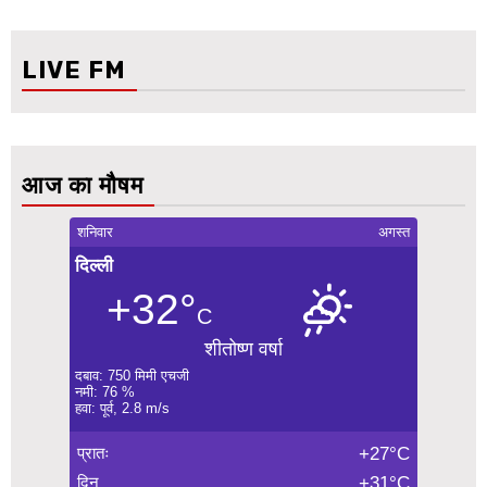
LIVE FM
आज का मौषम
शनिवार
अगस्त
दिल्ली
+32°
C
शीतोष्ण वर्षा
दबाव: 750 मिमी एचजी
नमी: 76 %
हवा: पूर्व, 2.8 m/s
प्रातः
+27°C
दिन
+31°C