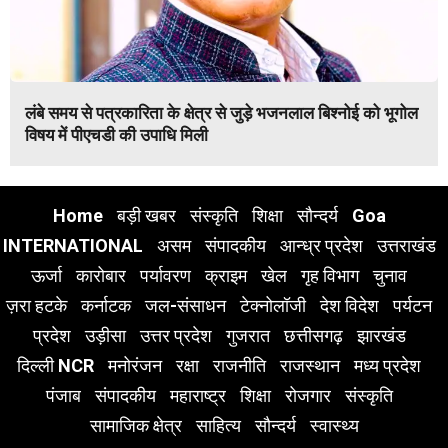
लंबे समय से पत्रकारिता के क्षेत्र से जुड़े भजनलाल बिश्नोई को भूगोल
विषय में पीएचडी की उपाधि मिली
Home
बड़ी खबर
संस्कृति
शिक्षा
सौन्दर्य
Goa
INTERNATIONAL
असम
संपादकीय
आन्ध्र प्रदेश
उत्तराखंड
ऊर्जा
कारोबार
पर्यावरण
क्राइम
खेल
गृह विभाग
चुनाव
ज़रा हटके
कर्नाटक
जल-संसाधन
टेक्नोलॉजी
देश विदेश
पर्यटन
प्रदेश
उड़ीसा
उत्तर प्रदेश
गुजरात
छत्तीसगढ़
झारखंड
दिल्ली NCR
मनोरंजन
रक्षा
राजनीति
राजस्थान
मध्य प्रदेश
पंजाब
संपादकीय
महाराष्ट्र
शिक्षा
रोजगार
संस्कृति
सामाजिक क्षेत्र
साहित्य
सौन्दर्य
स्वास्थ्य