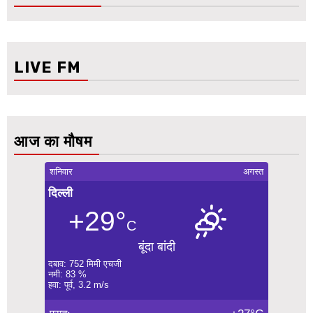
LIVE FM
आज का मौषम
शनिवार
अगस्त
दिल्ली
+29°
C
बूंदा बांदी
दबाव: 752 मिमी एचजी
नमी: 83 %
हवा: पूर्व, 3.2 m/s