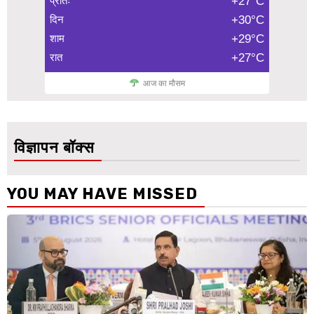
प्रातः
+27°C
दिन
+30°C
शाम
+29°C
रात
+27°C
आज का मौसम
विज्ञापन बॉक्स
YOU MAY HAVE MISSED